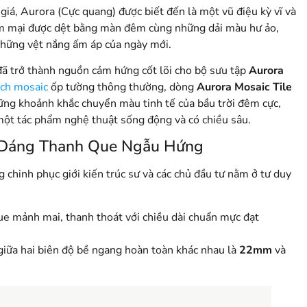
giá, Aurora (Cực quang) được biết đến là một vũ điệu kỳ vĩ và
ềm mại được dệt bằng màn đêm cùng những dải màu hư ảo,
 những vệt nắng ấm áp của ngày mới
.
đã trở thành nguồn cảm hứng cốt lõi cho bộ sưu tập
Aurora
ch mosaic
ốp tường thông thường, dòng
Aurora Mosaic Tile
hững khoảnh khắc chuyển màu tinh tế của bầu trời đêm cực,
một tác phẩm nghệ thuật sống động và có chiều sâu.
u Dáng Thanh Que Ngẫu Hứng
chinh phục giới kiến trúc sư và các chủ đầu tư nằm ở tư duy
e mảnh mai, thanh thoát với chiều dài chuẩn mực đạt
giữa hai biên độ bề ngang hoàn toàn khác nhau là
22mm
và