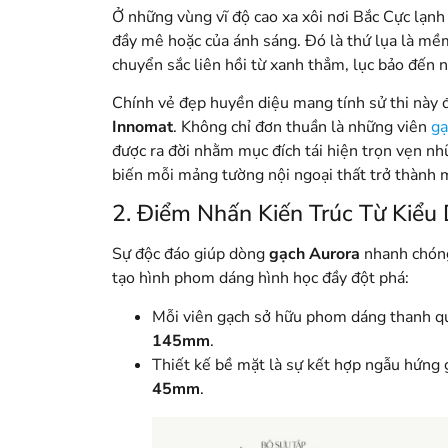
Ở những vùng vĩ độ cao xa xôi nơi Bắc Cực lạnh 
đầy mê hoặc của ánh sáng
. Đó là thứ lụa là m
chuyển sắc liên hồi từ xanh thẳm, lục bảo đến
Chính vẻ đẹp huyền diệu mang tính sử thi này 
Innomat
. Không chỉ đơn thuần là những viên
gạ
được ra đời nhằm mục đích tái hiện trọn vẹn n
biến mỗi mảng tường nội ngoại thất trở thành 
2. Điểm Nhấn Kiến Trúc Từ Kiể
Sự độc đáo giúp dòng
gạch Aurora
nhanh chóng 
tạo hình phom dáng hình học đầy đột phá:
Mỗi viên gạch sở hữu phom dáng thanh qu
145mm
.
Thiết kế bề mặt là sự kết hợp ngẫu hứng 
45mm
.