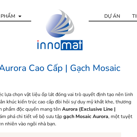
 PHẨM
DỰ ÁN
T
Aurora Cao Cấp | Gạch Mosaic
c lựa chọn vật liệu ốp lát đóng vai trò quyết định tạo nên linh
n khúc kiến trúc cao cấp đòi hỏi sự duy mỹ khắt khe, thương
sản phẩm độc quyền mang tên
Aurora (Exclusive Line |
hám phá chi tiết về bộ sưu tập
gạch Mosaic Aurora
, một tuyệt
ên nhiên vào ngôi nhà bạn.