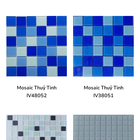
Mosaic Thuỷ Tinh
Mosaic Thuỷ Tinh
IV48052
IV38051