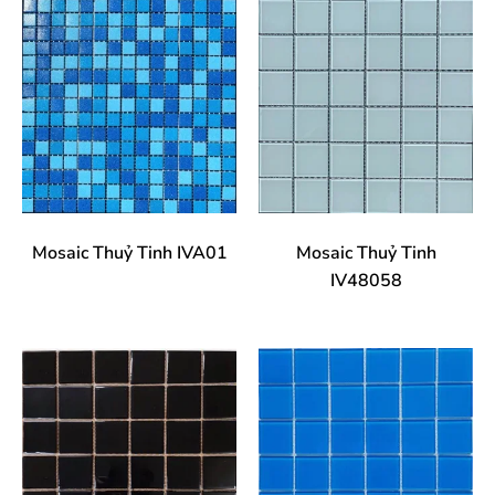
Mosaic Thuỷ Tinh IVA01
Mosaic Thuỷ Tinh
IV48058