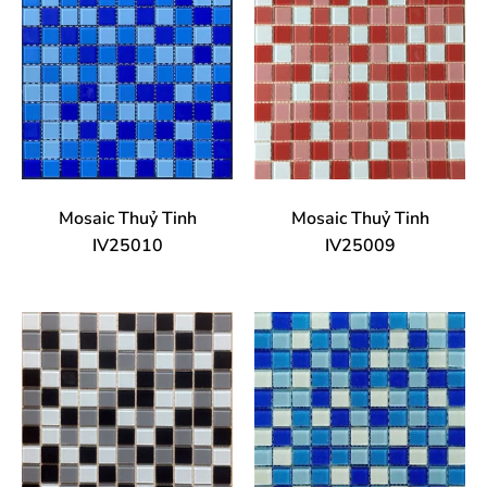
Mosaic Thuỷ Tinh
Mosaic Thuỷ Tinh
IV25010
IV25009