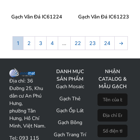
Gạch Vân Đá IC61224
Gạch Vân Đá IC61223
1
2
3
4
…
22
23
24
→
DANH MỤC
NHẬN
SẢN PHẨM
CATALOG &
Địa chỉ:
36
Gạch Mosaic
MẪU GẠCH
Đường 25, Khu
dân cư An Phú
Gạch Thẻ
Hưng,
Gạch Ốp Lát
phường Tân
Hưng, Hồ Chí
Gạch Bông
Minh, Việt Nam.
Gạch Trang Trí
Tel: 093 115