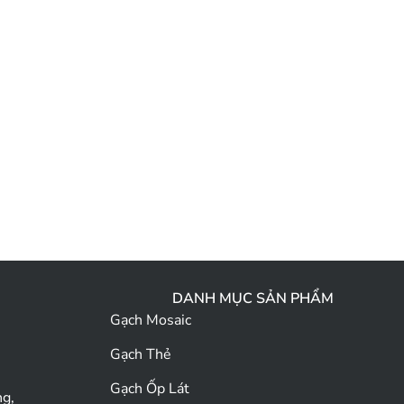
DANH MỤC SẢN PHẨM
Gạch Mosaic
Gạch Thẻ
Gạch Ốp Lát
ng,