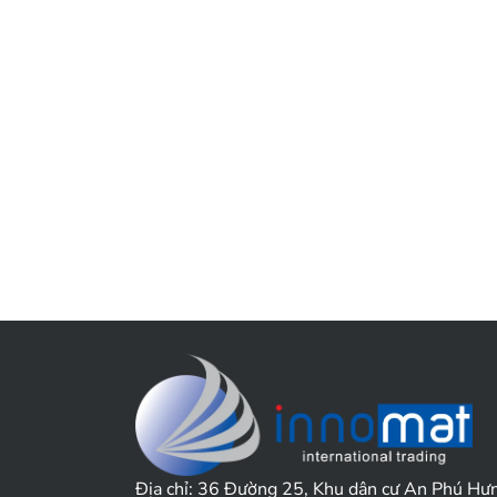
Địa chỉ:
36 Đường 25, Khu dân cư An Phú Hư