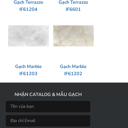
Gạch Terrazzo
Gạch Terrazzo
IF61204
IF6601
Gạch Marble
Gạch Marble
IF61203
IF61202
NHẬN CATALOG & MẪU GẠCH