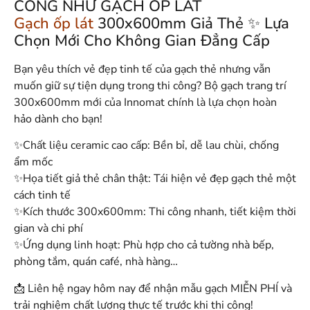
CÔNG NHƯ GẠCH ỐP LÁT
Gạch ốp lát
300x600mm Giả Thẻ ✨ Lựa
Chọn Mới Cho Không Gian Đẳng Cấp
Bạn yêu thích vẻ đẹp tinh tế của gạch thẻ nhưng vẫn
muốn giữ sự tiện dụng trong thi công? Bộ gạch trang trí
300x600mm mới của Innomat chính là lựa chọn hoàn
hảo dành cho bạn!
✨Chất liệu ceramic cao cấp: Bền bỉ, dễ lau chùi, chống
ẩm mốc
✨Họa tiết giả thẻ chân thật: Tái hiện vẻ đẹp gạch thẻ một
cách tinh tế
✨Kích thước 300x600mm: Thi công nhanh, tiết kiệm thời
gian và chi phí
✨Ứng dụng linh hoạt: Phù hợp cho cả tường nhà bếp,
phòng tắm, quán café, nhà hàng…
📩 Liên hệ ngay hôm nay để nhận mẫu gạch MIỄN PHÍ và
trải nghiệm chất lượng thực tế trước khi thi công!