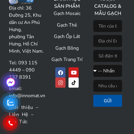
SẢN PHẨM
CATALOG &
Địa chỉ:
36
Gạch Mosaic
MẪU GẠCH
Đường 25, Khu
dân cư An Phú
Gạch Thẻ
Hưng,
Gạch Ốp Lát
phường Tân
Hưng, Hồ Chí
Gạch Bông
Minh, Việt Nam.
Gạch Trang Trí
Tel: 093 115
4449 – 090
137 8391
Email:
info@innomat.vn
GỬI
Giới thiệu
–
Liên Hệ
–
Tin Tức