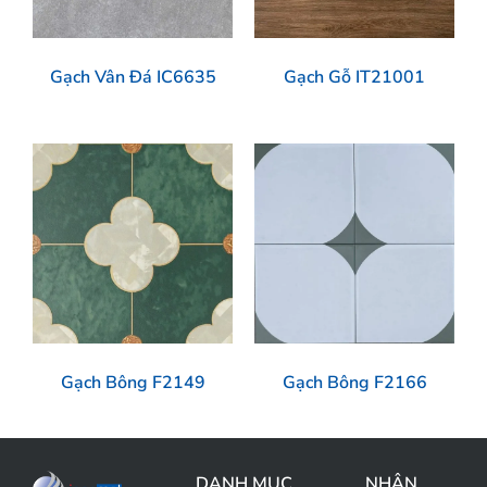
Gạch Vân Đá IC6635
Gạch Gỗ IT21001
Gạch Bông F2149
Gạch Bông F2166
DANH MỤC
NHẬN