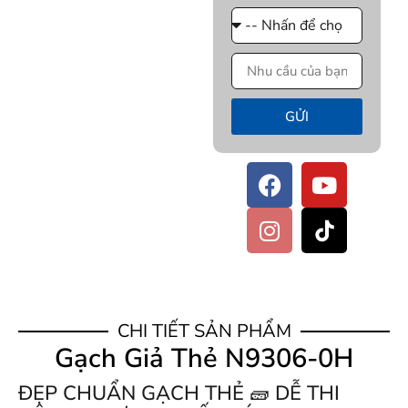
GỬI
CHI TIẾT SẢN PHẨM
Gạch Giả Thẻ N9306-0H
ĐẸP CHUẨN GẠCH THẺ 🧱 DỄ THI