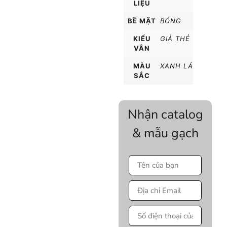
LIỆU
BỀ MẶT
BÓNG
KIỂU
GIẢ THẺ
VÂN
MÀU
XANH LÁ
SẮC
Nhận catalog
& mẫu gạch