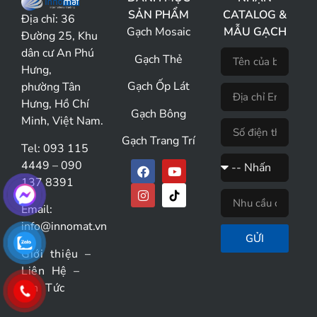
SẢN PHẨM
CATALOG &
Địa chỉ:
36
Gạch Mosaic
MẪU GẠCH
Đường 25, Khu
dân cư An Phú
Gạch Thẻ
Hưng,
Gạch Ốp Lát
phường Tân
Hưng, Hồ Chí
Gạch Bông
Minh, Việt Nam.
Gạch Trang Trí
Tel: 093 115
4449 – 090
137 8391
Email:
info@innomat.vn
GỬI
Giới thiệu
–
Liên Hệ
–
Tin Tức