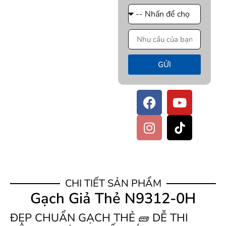
GỬI
CHI TIẾT SẢN PHẨM
Gạch Giả Thẻ N9312-0H
ĐẸP CHUẨN GẠCH THẺ 🧱 DỄ THI