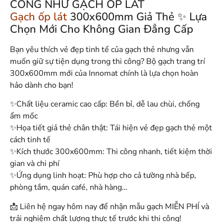
CÔNG NHƯ GẠCH ỐP LÁT
Gạch ốp lát
300x600mm Giả Thẻ ✨ Lựa
Chọn Mới Cho Không Gian Đẳng Cấp
Bạn yêu thích vẻ đẹp tinh tế của gạch thẻ nhưng vẫn
muốn giữ sự tiện dụng trong thi công? Bộ gạch trang trí
300x600mm mới của Innomat chính là lựa chọn hoàn
hảo dành cho bạn!
✨Chất liệu ceramic cao cấp: Bền bỉ, dễ lau chùi, chống
ẩm mốc
✨Họa tiết giả thẻ chân thật: Tái hiện vẻ đẹp gạch thẻ một
cách tinh tế
✨Kích thước 300x600mm: Thi công nhanh, tiết kiệm thời
gian và chi phí
✨Ứng dụng linh hoạt: Phù hợp cho cả tường nhà bếp,
phòng tắm, quán café, nhà hàng…
📩 Liên hệ ngay hôm nay để nhận mẫu gạch MIỄN PHÍ và
trải nghiệm chất lượng thực tế trước khi thi công!