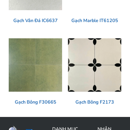
Gạch Vân Đá IC6637
Gạch Marble IT61205
Gạch Bông F30665
Gạch Bông F2173
DANH MỤC
NHẬN