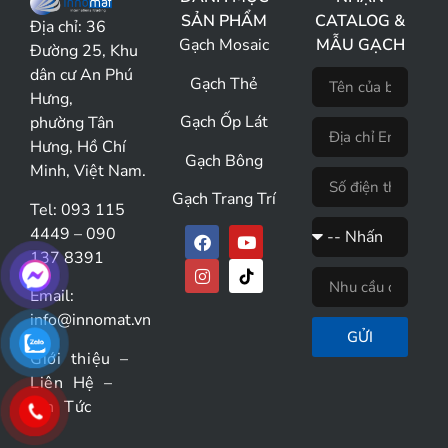
SẢN PHẨM
CATALOG &
Địa chỉ:
36
Gạch Mosaic
MẪU GẠCH
Đường 25, Khu
dân cư An Phú
Gạch Thẻ
Hưng,
Gạch Ốp Lát
phường Tân
Hưng, Hồ Chí
Gạch Bông
Minh, Việt Nam.
Gạch Trang Trí
Tel: 093 115
4449 – 090
137 8391
Email:
info@innomat.vn
GỬI
Giới thiệu
–
Liên Hệ
–
Tin Tức