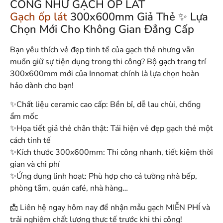
CÔNG NHƯ GẠCH ỐP LÁT
Gạch ốp lát
300x600mm Giả Thẻ ✨ Lựa
Chọn Mới Cho Không Gian Đẳng Cấp
Bạn yêu thích vẻ đẹp tinh tế của gạch thẻ nhưng vẫn
muốn giữ sự tiện dụng trong thi công? Bộ gạch trang trí
300x600mm mới của Innomat chính là lựa chọn hoàn
hảo dành cho bạn!
✨Chất liệu ceramic cao cấp: Bền bỉ, dễ lau chùi, chống
ẩm mốc
✨Họa tiết giả thẻ chân thật: Tái hiện vẻ đẹp gạch thẻ một
cách tinh tế
✨Kích thước 300x600mm: Thi công nhanh, tiết kiệm thời
gian và chi phí
✨Ứng dụng linh hoạt: Phù hợp cho cả tường nhà bếp,
phòng tắm, quán café, nhà hàng…
📩 Liên hệ ngay hôm nay để nhận mẫu gạch MIỄN PHÍ và
trải nghiệm chất lượng thực tế trước khi thi công!