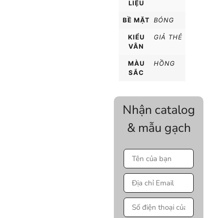
LIỆU
BỀ MẶT
BÓNG
KIỂU
GIẢ THẺ
VÂN
MÀU
HỒNG
SẮC
Nhận catalog
& mẫu gạch