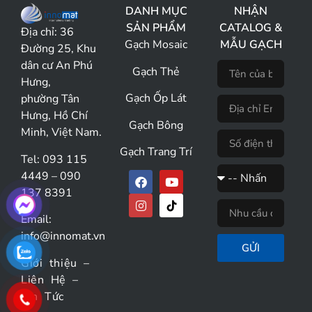
DANH MỤC
NHẬN
SẢN PHẨM
CATALOG &
Địa chỉ:
36
Gạch Mosaic
MẪU GẠCH
Đường 25, Khu
dân cư An Phú
Gạch Thẻ
Hưng,
Gạch Ốp Lát
phường Tân
Hưng, Hồ Chí
Gạch Bông
Minh, Việt Nam.
Gạch Trang Trí
Tel: 093 115
4449 – 090
137 8391
Email:
info@innomat.vn
GỬI
Giới thiệu
–
Liên Hệ
–
Tin Tức