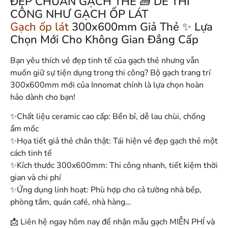
ĐẸP CHUẨN GẠCH THẺ 🧱 DỄ THI
CÔNG NHƯ GẠCH ỐP LÁT
Gạch ốp lát
300x600mm Giả Thẻ ✨ Lựa
Chọn Mới Cho Không Gian Đẳng Cấp
Bạn yêu thích vẻ đẹp tinh tế của gạch thẻ nhưng vẫn
muốn giữ sự tiện dụng trong thi công? Bộ gạch trang trí
300x600mm mới của Innomat chính là lựa chọn hoàn
hảo dành cho bạn!
✨Chất liệu ceramic cao cấp: Bền bỉ, dễ lau chùi, chống
ẩm mốc
✨Họa tiết giả thẻ chân thật: Tái hiện vẻ đẹp gạch thẻ một
cách tinh tế
✨Kích thước 300x600mm: Thi công nhanh, tiết kiệm thời
gian và chi phí
✨Ứng dụng linh hoạt: Phù hợp cho cả tường nhà bếp,
phòng tắm, quán café, nhà hàng…
📩 Liên hệ ngay hôm nay để nhận mẫu gạch MIỄN PHÍ và