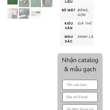
LIỆU
BỀ MẶT
BÓNG
,
GỢN
KIỂU
GIẢ THẺ
VÂN
MÀU
XANH LÁ
SẮC
Nhận catalog
& mẫu gạch