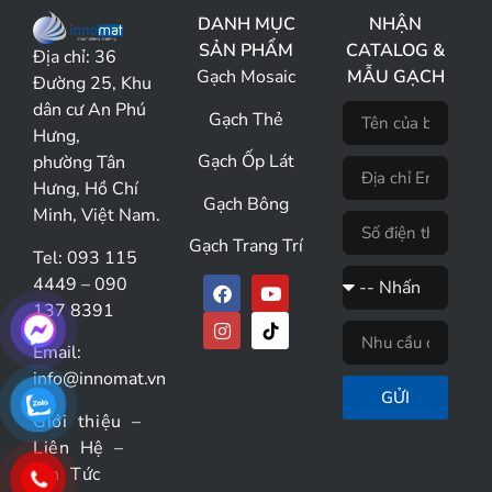
DANH MỤC
NHẬN
SẢN PHẨM
CATALOG &
Địa chỉ:
36
Gạch Mosaic
MẪU GẠCH
Đường 25, Khu
dân cư An Phú
Gạch Thẻ
Hưng,
Gạch Ốp Lát
phường Tân
Hưng, Hồ Chí
Gạch Bông
Minh, Việt Nam.
Gạch Trang Trí
Tel: 093 115
4449 – 090
137 8391
Email:
info@innomat.vn
GỬI
Giới thiệu
–
Liên Hệ
–
Tin Tức