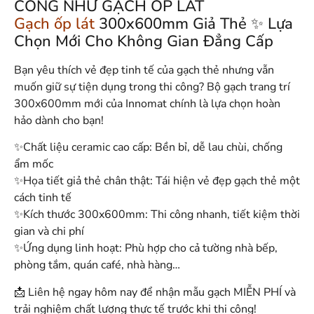
CÔNG NHƯ GẠCH ỐP LÁT
Gạch ốp lát
300x600mm Giả Thẻ ✨ Lựa
Chọn Mới Cho Không Gian Đẳng Cấp
Bạn yêu thích vẻ đẹp tinh tế của gạch thẻ nhưng vẫn
muốn giữ sự tiện dụng trong thi công? Bộ gạch trang trí
300x600mm mới của Innomat chính là lựa chọn hoàn
hảo dành cho bạn!
✨Chất liệu ceramic cao cấp: Bền bỉ, dễ lau chùi, chống
ẩm mốc
✨Họa tiết giả thẻ chân thật: Tái hiện vẻ đẹp gạch thẻ một
cách tinh tế
✨Kích thước 300x600mm: Thi công nhanh, tiết kiệm thời
gian và chi phí
✨Ứng dụng linh hoạt: Phù hợp cho cả tường nhà bếp,
phòng tắm, quán café, nhà hàng…
📩 Liên hệ ngay hôm nay để nhận mẫu gạch MIỄN PHÍ và
trải nghiệm chất lượng thực tế trước khi thi công!