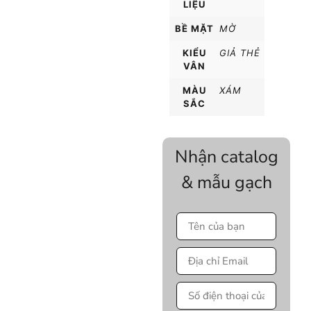
LIỆU
BỀ MẶT
MỜ
KIỂU
GIẢ THẺ
VÂN
MÀU
XÁM
SẮC
Nhận catalog
& mẫu gạch