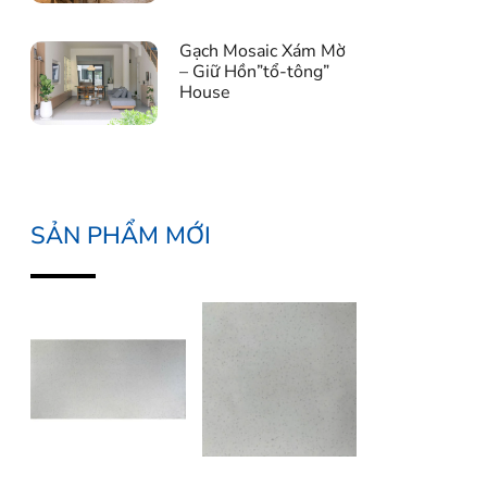
Gạch Mosaic Xám Mờ
– Giữ Hồn”tổ-tông”
House
SẢN PHẨM MỚI