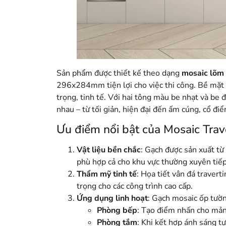
Sản phẩm được thiết kế theo dạng
mosaic lõm 
296x284mm tiện lợi cho việc thi công. Bề mặt
trọng, tinh tế. Với hai tông màu be nhạt và be
nhau – từ tối giản, hiện đại đến ấm cúng, cổ điể
Ưu điểm nổi bật của Mosaic Trav
Vật liệu bền chắc
: Gạch được sản xuất từ
phù hợp cả cho khu vực thường xuyên tiếp
Thẩm mỹ tinh tế
: Họa tiết vân đá travert
trọng cho các công trình cao cấp.
Ứng dụng linh hoạt
: Gạch mosaic ốp tườn
Phòng bếp
: Tạo điểm nhấn cho mản
Phòng tắm
: Khi kết hợp ánh sáng tự