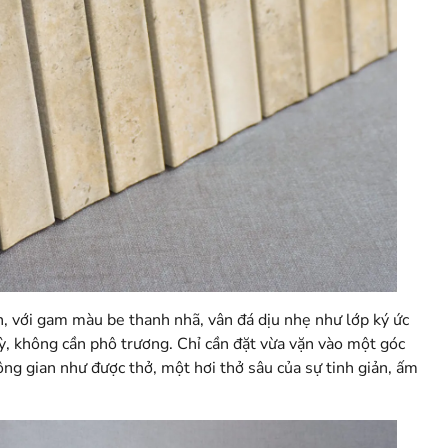
n, với gam màu be thanh nhã, vân đá dịu nhẹ như lớp ký ức
ỳ, không cần phô trương. Chỉ cần đặt vừa vặn vào một góc
ng gian như được thở, một hơi thở sâu của sự tinh giản, ấm