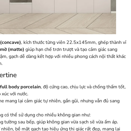
(concave)
, kích thước từng viên 22.5x145mm, ghép thành vỉ
mờ (matte)
giúp hạn chế trơn trượt và tạo cảm giác sang
 đậm, gạch dễ dàng kết hợp với nhiều phong cách nội thất khác
n.
ertine
full body porcelain
, độ cứng cao, chịu lực và chống thấm tốt,
 xúc với nước.
ine mang lại cảm giác tự nhiên, gần gũi, nhưng vẫn đủ sang
g có thể sử dụng cho nhiều không gian như:
g tường sau bếp, giúp không gian vừa sạch sẽ vừa ấm áp.
 nhiên, bề mặt gạch tạo hiệu ứng thị giác rất đẹp, mang lại