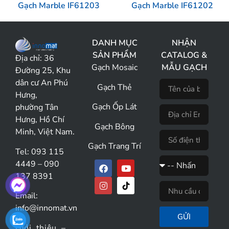
Gạch Marble IF61203
Gạch Marble IF61202
DANH MỤC
NHẬN
SẢN PHẨM
CATALOG &
Địa chỉ:
36
Gạch Mosaic
MẪU GẠCH
Đường 25, Khu
dân cư An Phú
Gạch Thẻ
Hưng,
Gạch Ốp Lát
phường Tân
Hưng, Hồ Chí
Gạch Bông
Minh, Việt Nam.
Gạch Trang Trí
Tel: 093 115
4449 – 090
137 8391
Email:
info@innomat.vn
GỬI
Giới thiệu
–