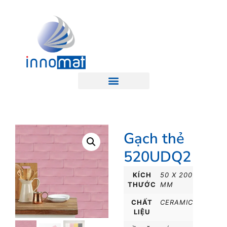
Gạch thẻ
520UDQ2
KÍCH
50 X 200
THƯỚC
MM
CHẤT
CERAMIC
LIỆU