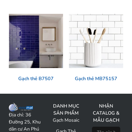
Gạch thẻ B7507
Gạch thẻ MB75157
DANH MỤC
NHẬN
SẢN PHẨM
CATALOG &
Địa chỉ:
36
Gạch Mosaic
MẪU GẠCH
Đường 25, Khu
dân cư An Phú
Gạch Thẻ