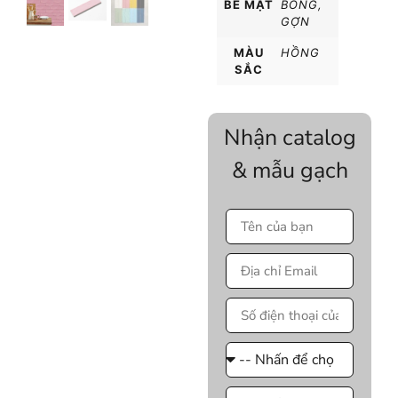
BỀ MẶT
BÓNG
,
GỢN
MÀU
HỒNG
SẮC
Nhận catalog
& mẫu gạch