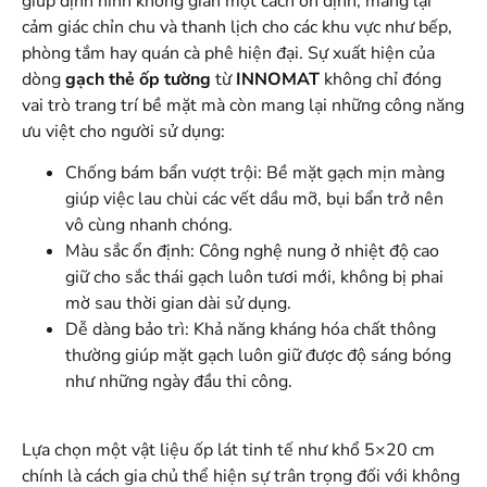
giúp định hình không gian một cách ổn định, mang lại
cảm giác chỉn chu và thanh lịch cho các khu vực như bếp,
phòng tắm hay quán cà phê hiện đại. Sự xuất hiện của
dòng
gạch thẻ ốp tường
từ
INNOMAT
không chỉ đóng
vai trò trang trí bề mặt mà còn mang lại những công năng
ưu việt cho người sử dụng:
Chống bám bẩn vượt trội: Bề mặt gạch mịn màng
giúp việc lau chùi các vết dầu mỡ, bụi bẩn trở nên
vô cùng nhanh chóng.
Màu sắc ổn định: Công nghệ nung ở nhiệt độ cao
giữ cho sắc thái gạch luôn tươi mới, không bị phai
mờ sau thời gian dài sử dụng.
Dễ dàng bảo trì: Khả năng kháng hóa chất thông
thường giúp mặt gạch luôn giữ được độ sáng bóng
như những ngày đầu thi công.
Lựa chọn một vật liệu ốp lát tinh tế như khổ 5×20 cm
chính là cách gia chủ thể hiện sự trân trọng đối với không