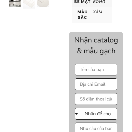
BỀ MẶT
BÓNG
MÀU
XÁM
SẮC
Nhận catalog
& mẫu gạch