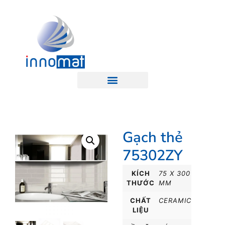
Gạch thẻ
75302ZY
KÍCH
75 X 300
THƯỚC
MM
CHẤT
CERAMIC
LIỆU