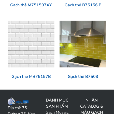
Gạch thẻ M751507XY
Gạch thẻ B75156 B
Gạch thẻ MB75157B
Gạch thẻ B7503
DANH MỤC
NHẬN
SẢN PHẨM
CATALOG &
Địa chỉ:
36
Gạch Mosaic
MẪU GẠCH
Đường 25, Khu