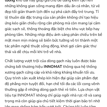
tường
khổ dài này giúp gia chủ dễ dàng kiến tạo nên
những không gian sống mang đậm dấu ấn cá nhân, từ vẻ
đẹp tối giản thanh lịch đến sự phá cách đầy trẻ trung. Tỉ
lệ thuôn dài đặc trưng của sản phẩm không chỉ tạo hiệu
ứng kéo giãn chiều rộng căn phòng mà còn mang lại cảm
giác sạch sẽ, thông thoáng đặc biệt cho khu vực bếp hay
phòng tắm. Những nhịp điệu ánh sáng phản chiếu trên bề
mặt men mịn màng sẽ biến bức tường vô tri thành một
tác phẩm nghệ thuật sống động, khơi gợi cảm giác thư
thái và dễ chịu mỗi khi trở về nhà.
Chất lượng vượt trội của dòng gạch này luôn được bảo
chứng bởi thương hiệu
INNOMAT
thông qua hệ thống
xương gạch cứng cáp và khả năng kháng khuẩn tối ưu.
Quy trình sản xuất khép kín hiện đại giúp sản phẩm đạt
độ phẳng mịn tuyệt đối, hạn chế tối đa các lỗi cong vênh
thường gặp ở những dòng gạch thẻ rẻ tiền. Lựa chọn vật
liệu tại INNOMAT không chỉ giúp ngôi nhà rực rỡ và sang
trọng mà còn giúp gia chủ tiết kiệm thời gian bảo trì nhờ
lớp men chống bám bẩn vượt trội. Chúng tôi luôn tâm