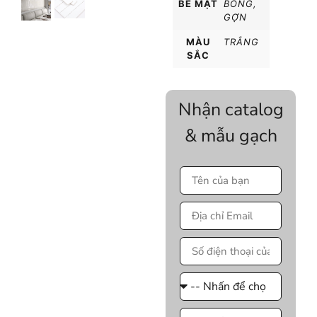
BỀ MẶT
BÓNG
,
GỢN
MÀU
TRẮNG
SẮC
Nhận catalog
& mẫu gạch