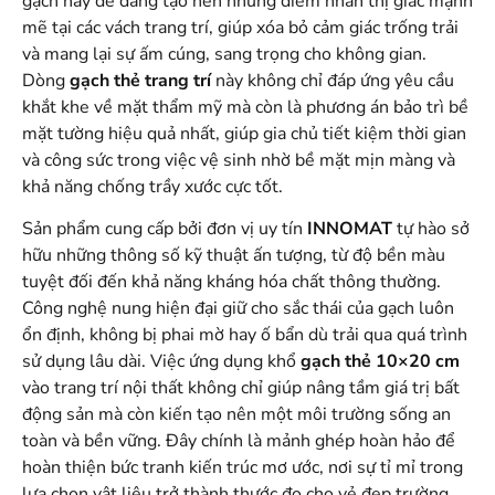
gạch này dễ dàng tạo nên những điểm nhấn thị giác mạnh
mẽ tại các vách trang trí, giúp xóa bỏ cảm giác trống trải
và mang lại sự ấm cúng, sang trọng cho không gian.
Dòng
gạch thẻ trang trí
này không chỉ đáp ứng yêu cầu
khắt khe về mặt thẩm mỹ mà còn là phương án bảo trì bề
mặt tường hiệu quả nhất, giúp gia chủ tiết kiệm thời gian
và công sức trong việc vệ sinh nhờ bề mặt mịn màng và
khả năng chống trầy xước cực tốt.
Sản phẩm cung cấp bởi đơn vị uy tín
INNOMAT
tự hào sở
hữu những thông số kỹ thuật ấn tượng, từ độ bền màu
tuyệt đối đến khả năng kháng hóa chất thông thường.
Công nghệ nung hiện đại giữ cho sắc thái của gạch luôn
ổn định, không bị phai mờ hay ố bẩn dù trải qua quá trình
sử dụng lâu dài. Việc ứng dụng khổ
gạch thẻ 10×20 cm
vào trang trí nội thất không chỉ giúp nâng tầm giá trị bất
động sản mà còn kiến tạo nên một môi trường sống an
toàn và bền vững. Đây chính là mảnh ghép hoàn hảo để
hoàn thiện bức tranh kiến trúc mơ ước, nơi sự tỉ mỉ trong
lựa chọn vật liệu trở thành thước đo cho vẻ đẹp trường