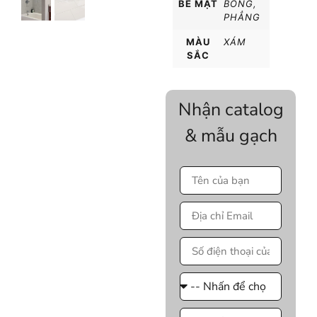
BỀ MẶT
BÓNG
,
PHẲNG
MÀU
XÁM
SẮC
Nhận catalog
& mẫu gạch