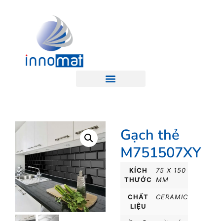
Gạch thẻ
M751507XY
KÍCH
75 X 150
THƯỚC
MM
CHẤT
CERAMIC
LIỆU