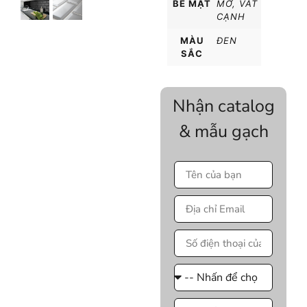
BỀ MẶT
MỜ
,
VÁT
CẠNH
MÀU
ĐEN
SẮC
Nhận catalog
& mẫu gạch