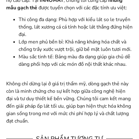
hộ cao cấp. Tại
INNOMAT
, chúng tôi cung cấp
những
mẫu gạch thẻ
được tuyển chọn với các đặc tính ưu việt:
Thi công đa dạng: Phù hợp với kiểu lát so le truyền
thống, lát xương cá cá tính hoặc lát thẳng đứng hiện
đại.
Lớp men phủ bền bỉ: Khả năng kháng hóa chất và
chống trầy xước vượt trội, giữ bề mặt luôn tươi mới.
Màu sắc tinh tế: Bảng màu đa dạng giúp gia chủ dễ
dàng phối hợp với các món đồ nội thất khác nhau.
Không chỉ dừng lại ở giá trị thẩm mỹ, dòng gạch thẻ này
còn là minh chứng cho sự kết hợp giữa công nghệ hiện
đại và tư duy thiết kế bền vững. Chúng tôi cam kết mang
đến giải pháp ốp lát tối ưu, giúp bạn hiện thực hóa không
gian sống trong mơ với mức chi phí hợp lý và chất lượng
đạt chuẩn.
SẢN PHẨM TƯƠNG TỰ