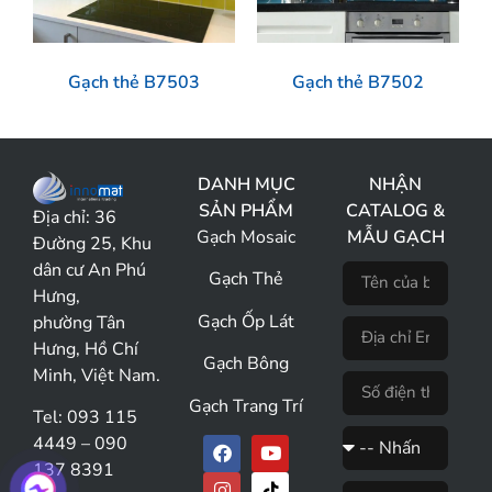
Gạch thẻ B7503
Gạch thẻ B7502
DANH MỤC
NHẬN
SẢN PHẨM
CATALOG &
Địa chỉ:
36
Gạch Mosaic
MẪU GẠCH
Đường 25, Khu
dân cư An Phú
Gạch Thẻ
Hưng,
Gạch Ốp Lát
phường Tân
Hưng, Hồ Chí
Gạch Bông
Minh, Việt Nam.
Gạch Trang Trí
Tel: 093 115
4449 – 090
137 8391