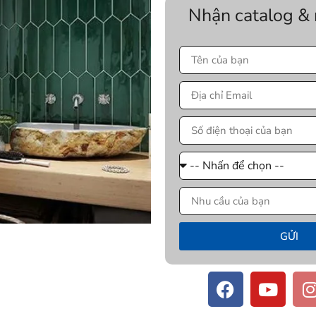
Nhận catalog &
GỬI