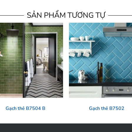
SẢN PHẨM TƯƠNG TỰ
Gạch thẻ B7504 B
Gạch thẻ B7502