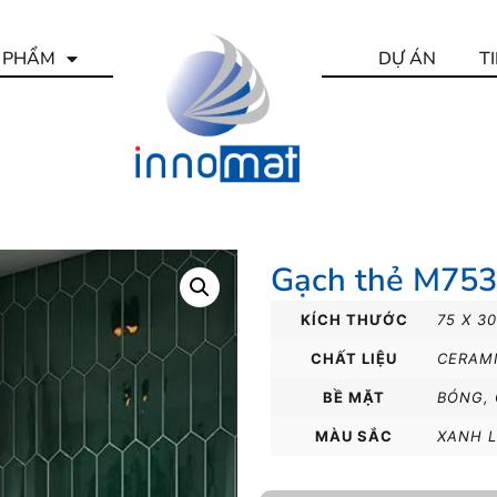
 PHẨM
DỰ ÁN
T
Gạch thẻ M753
KÍCH THƯỚC
75 X 3
CHẤT LIỆU
CERAM
BỀ MẶT
BÓNG
,
MÀU SẮC
XANH 