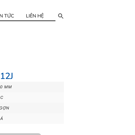
IN TỨC
LIÊN HỆ
12J
00 MM
IC
GỢN
LÁ