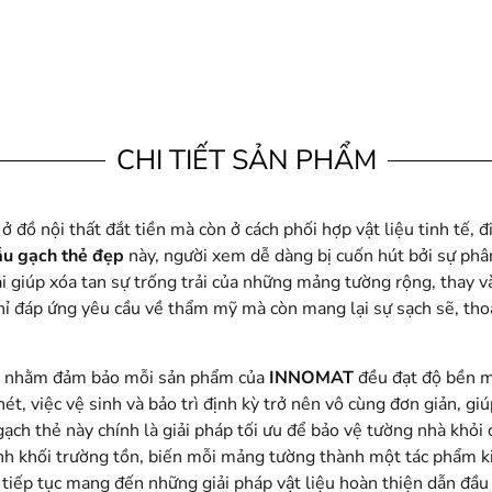
CHI TIẾT SẢN PHẨM
đồ nội thất đắt tiền mà còn ở cách phối hợp vật liệu tinh tế, 
u gạch thẻ đẹp
này, người xem dễ dàng bị cuốn hút bởi sự phân
i giúp xóa tan sự trống trải của những mảng tường rộng, thay v
hỉ đáp ứng yêu cầu về thẩm mỹ mà còn mang lại sự sạch sẽ, th
hẽ nhằm đảm bảo mỗi sản phẩm của
INNOMAT
đều đạt độ bền m
, việc vệ sinh và bảo trì định kỳ trở nên vô cùng đơn giản, giú
gạch thẻ này chính là giải pháp tối ưu để bảo vệ tường nhà khỏi
ình khối trường tồn, biến mỗi mảng tường thành một tác phẩm ki
 tiếp tục mang đến những giải pháp vật liệu hoàn thiện dẫn đầu 