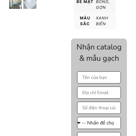
BỀ MẶT
BÓNG
,
GỢN
MÀU
XANH
SẮC
BIỂN
Nhận catalog
& mẫu gạch