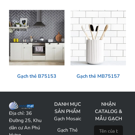
Gạch thẻ B75153
Gạch thẻ MB75157
DANH MỤC
NHẬN
SẢN PHẨM
CATALOG &
Địa chỉ:
36
Gạch Mosaic
MẪU GẠCH
Đường 25, Khu
dân cư An Phú
Gạch Thẻ
Hưng,