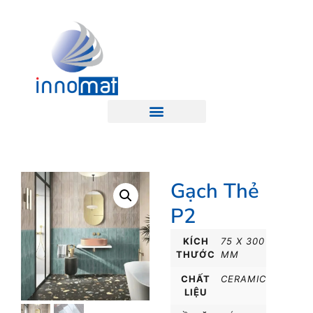
Gạch Thẻ
P2
KÍCH
75 X 300
THƯỚC
MM
CHẤT
CERAMIC
LIỆU