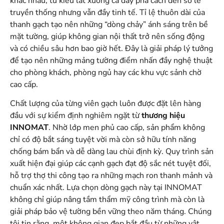
khác nhau, từ kiểu lát xương cá đầy phá cách đến so le
truyền thống nhưng vẫn đầy tinh tế. Tỉ lệ thuôn dài của
thanh gạch tạo nên những “dòng chảy” ánh sáng trên bề
mặt tường, giúp không gian nội thất trở nên sống động
và có chiều sâu hơn bao giờ hết. Đây là giải pháp lý tưởng
để tạo nên những mảng tường điểm nhấn đầy nghệ thuật
cho phòng khách, phòng ngủ hay các khu vực sảnh chờ
cao cấp.
Chất lượng của từng viên gạch luôn được đặt lên hàng
đầu với sự kiểm định nghiêm ngặt từ
thương hiệu
INNOMAT
. Nhờ lớp men phủ cao cấp, sản phẩm không
chỉ có độ bắt sáng tuyệt vời mà còn sở hữu tính năng
chống bám bẩn và dễ dàng lau chùi định kỳ. Quy trình sản
xuất hiện đại giúp các cạnh gạch đạt độ sắc nét tuyệt đối,
hỗ trợ thợ thi công tạo ra những mạch ron thanh mảnh và
chuẩn xác nhất. Lựa chọn dòng gạch này tại INNOMAT
không chỉ giúp nâng tầm thẩm mỹ công trình mà còn là
giải pháp bảo vệ tường bền vững theo năm tháng. Chúng
tôi tin rằng, một không gian đẹp bắt đầu từ những vật