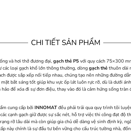
CHI TIẾT SẢN PHẨM
ống và hơi thở đương đại,
gạch thẻ P5
với quy cách 75×300 mm
ư các loại gạch khổ lớn thông thường, dòng
gạch thẻ
thuôn dài 
gạch được sắp xếp nối tiếp nhau, chúng tạo nên những đường dẫn
ặt bắt sáng tốt giúp khu vực ốp lát luôn rực rỡ, dù là dưới ánh
 hảo để xóa đi sự đơn điệu, thay vào đó là cảm hứng sống tràn 
hẩm cung cấp bởi
INNOMAT
đều phải trải qua quy trình tôi lu
các cạnh gạch giữ được sự sắc nét, hỗ trợ việc thi công đạt độ 
ạng rỡ lâu dài mà còn giúp gia chủ dễ dàng vệ sinh định kỳ, ng
 cấp này chính là sự đầu tư bền vững cho cấu trúc tường nhà, đồ