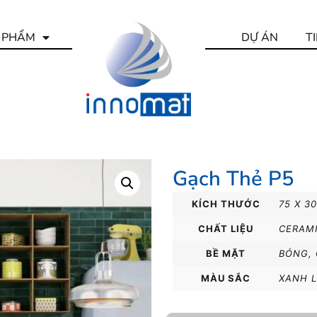
 PHẨM
DỰ ÁN
T
Gạch Thẻ P5
KÍCH THƯỚC
75 X 3
CHẤT LIỆU
CERAM
BỀ MẶT
BÓNG
,
MÀU SẮC
XANH 