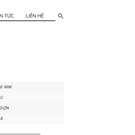
IN TỨC
LIÊN HỆ
00 MM
IC
GỢN
LÁ