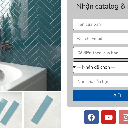
Nhận catalog &
GỬI