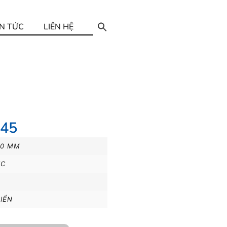
IN TỨC
LIÊN HỆ
345
00 MM
IC
IỂN