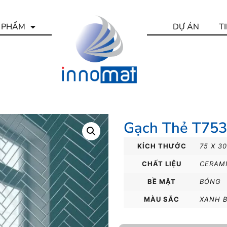
 PHẨM
DỰ ÁN
T
Gạch Thẻ T75
KÍCH THƯỚC
75 X 3
CHẤT LIỆU
CERAM
BỀ MẶT
BÓNG
MÀU SẮC
XANH B