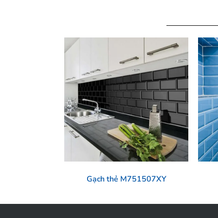
Gạch thẻ M751507XY