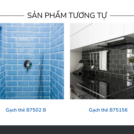
SẢN PHẨM TƯƠNG TỰ
Gạch thẻ B7502 B
Gạch thẻ B75156