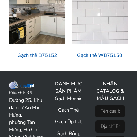
Gạch thẻ B75152
Gạch thẻ WB75150
DANH MỤC
NHẬN
SẢN PHẨM
CATALOG &
Địa chỉ:
36
Gạch Mosaic
MẪU GẠCH
Đường 25, Khu
dân cư An Phú
Gạch Thẻ
Hưng,
Gạch Ốp Lát
phường Tân
Hưng, Hồ Chí
Gạch Bông
Minh, Việt Nam.