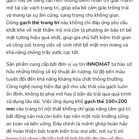
gạch này dễ dàng tạo nên những điểm nhấn thị giác mạnh
mẽ tại các vách trang trí, giúp xóa bỏ cảm giác trống trải
và mang lại sự ấm cúng, sang trọng cho không gian.
Dòng
gạch thẻ trang trí
này không chỉ đáp ứng yêu cầu
khắt khe về mặt thẩm mỹ mà còn là phương án bảo trì bề
mặt tường hiệu quả nhất, giúp gia chủ tiết kiệm thời gian
và công sức trong việc vệ sinh nhờ bề mặt mịn màng và
khả năng chống trầy xước cực tốt.
Sản phẩm cung cấp bởi đơn vị uy tín
INNOMAT
tự hào sở
hữu những thông số kỹ thuật ấn tượng, từ độ bền màu
tuyệt đối đến khả năng kháng hóa chất thông thường.
Công nghệ nung hiện đại giữ cho sắc thái của gạch luôn
ổn định, không bị phai mờ hay ố bẩn dù trải qua quá trình
sử dụng lâu dài. Việc ứng dụng khổ
gạch thẻ 100×200
mm
vào trang trí nội thất không chỉ giúp nâng tầm giá trị
bất động sản mà còn kiến tạo nên một môi trường sống
an toàn và bền vững. Đây chính là mảnh ghép hoàn hảo
để hoàn thiện bức tranh kiến trúc mơ ước, nơi sự tỉ mỉ
trong lựa chọn vật liệu trở thành thước đo cho vẻ đẹp