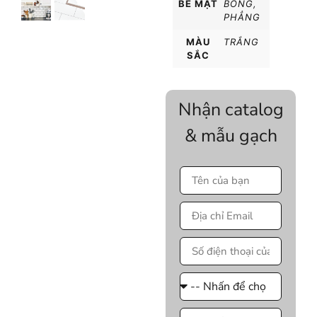
BỀ MẶT
BÓNG
,
PHẲNG
MÀU
TRẮNG
SẮC
Nhận catalog
& mẫu gạch