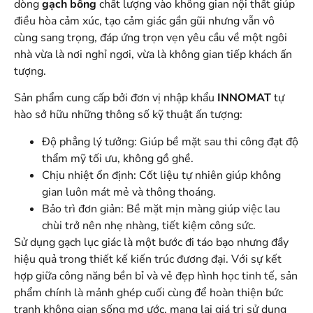
dòng
gạch bông
chất lượng vào không gian nội thất giúp
điều hòa cảm xúc, tạo cảm giác gần gũi nhưng vẫn vô
cùng sang trọng, đáp ứng trọn vẹn yêu cầu về một ngôi
nhà vừa là nơi nghỉ ngơi, vừa là không gian tiếp khách ấn
tượng.
Sản phẩm cung cấp bởi đơn vị nhập khẩu
INNOMAT
tự
hào sở hữu những thông số kỹ thuật ấn tượng:
Độ phẳng lý tưởng: Giúp bề mặt sau thi công đạt độ
thẩm mỹ tối ưu, không gồ ghề.
Chịu nhiệt ổn định: Cốt liệu tự nhiên giúp không
gian luôn mát mẻ và thông thoáng.
Bảo trì đơn giản: Bề mặt mịn màng giúp việc lau
chùi trở nên nhẹ nhàng, tiết kiệm công sức.
Sử dụng gạch lục giác là một bước đi táo bạo nhưng đầy
hiệu quả trong thiết kế kiến trúc đương đại. Với sự kết
hợp giữa công năng bền bỉ và vẻ đẹp hình học tinh tế, sản
phẩm chính là mảnh ghép cuối cùng để hoàn thiện bức
tranh không gian sống mơ ước, mang lại giá trị sử dụng