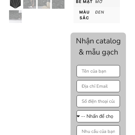
BỀ MẶT
MỜ
MÀU
ĐEN
SẮC
Nhận catalog
& mẫu gạch