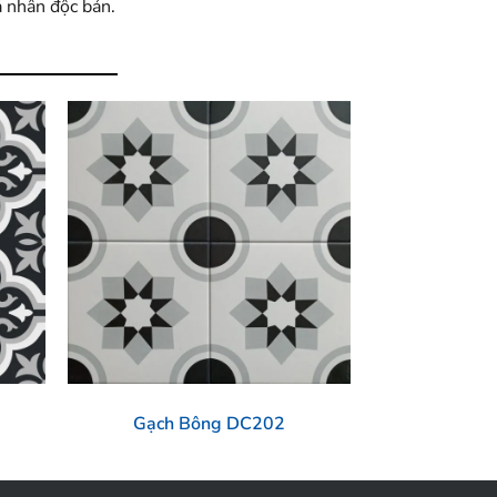
á nhân độc bản.
Gạch Bông DC202