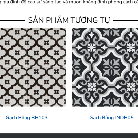
ng gia đình đề cao sự sáng tạo và muốn khẳng định phong cách c
SẢN PHẨM TƯƠNG TỰ
Gạch Bông BH103
Gạch Bông INDH05