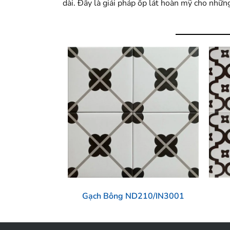
dài. Đây là giải pháp ốp lát hoàn mỹ cho nhữ
Gạch Bông ND210/IN3001