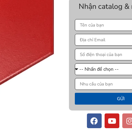
Nhận catalog &
GỬI