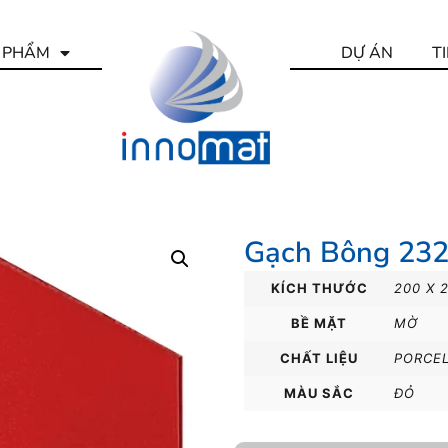
 PHẨM
DỰ ÁN
T
Gạch Bông 23
KÍCH THƯỚC
200 X 
BỀ MẶT
MỜ
CHẤT LIỆU
PORCE
MÀU SẮC
ĐỎ