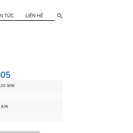
IN TỨC
LIÊN HỆ
205
230 MM
LAIN