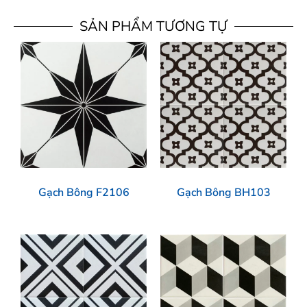
SẢN PHẨM TƯƠNG TỰ
Gạch Bông F2106
Gạch Bông BH103