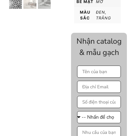
BỀ MẶT
MỜ
MÀU
ĐEN
,
SẮC
TRẮNG
Nhận catalog
& mẫu gạch