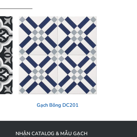
Gạch Bông DC201
NHẬN CATALOG & MẪU GẠCH