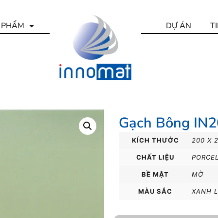
 PHẨM
DỰ ÁN
T
Gạch Bông IN
KÍCH THƯỚC
200 X 
CHẤT LIỆU
PORCE
BỀ MẶT
MỜ
MÀU SẮC
XANH 