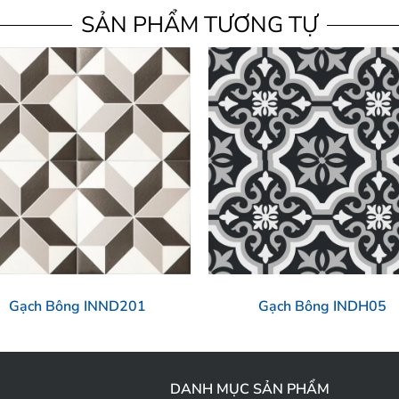
SẢN PHẨM TƯƠNG TỰ
Gạch Bông INND201
Gạch Bông INDH05
DANH MỤC SẢN PHẨM