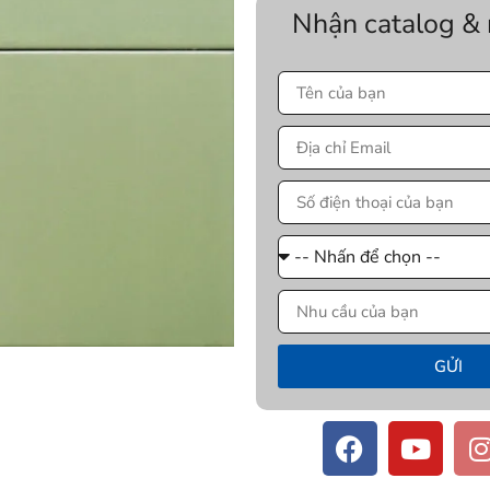
Nhận catalog &
GỬI