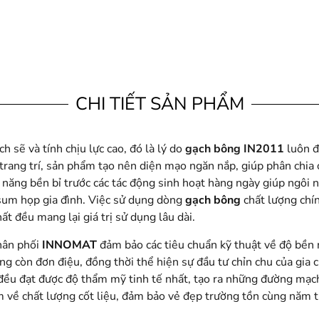
CHI TIẾT SẢN PHẨM
h sẽ và tính chịu lực cao, đó là lý do
gạch bông IN2011
luôn đ
t trang trí, sản phẩm tạo nên diện mạo ngăn nắp, giúp phân chi
 năng bền bỉ trước các tác động sinh hoạt hàng ngày giúp ngôi 
 sum họp gia đình. Việc sử dụng dòng
gạch bông
chất lượng chín
hất đều mang lại giá trị sử dụng lâu dài.
hân phối
INNOMAT
đảm bảo các tiêu chuẩn kỹ thuật về độ bền 
g còn đơn điệu, đồng thời thể hiện sự đầu tư chỉn chu của gia c
 đều đạt được độ thẩm mỹ tinh tế nhất, tạo ra những đường mạch
âm về chất lượng cốt liệu, đảm bảo vẻ đẹp trường tồn cùng năm 