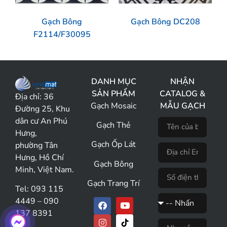
Gạch Bông
Gạch Bông DC208
F2114/F30095
DANH MỤC
NHẬN
SẢN PHẨM
CATALOG &
Địa chỉ:
36
Gạch Mosaic
MẪU GẠCH
Đường 25, Khu
dân cư An Phú
Gạch Thẻ
Hưng,
Gạch Ốp Lát
phường Tân
Hưng, Hồ Chí
Gạch Bông
Minh, Việt Nam.
Gạch Trang Trí
Tel: 093 115
4449 – 090
137 8391