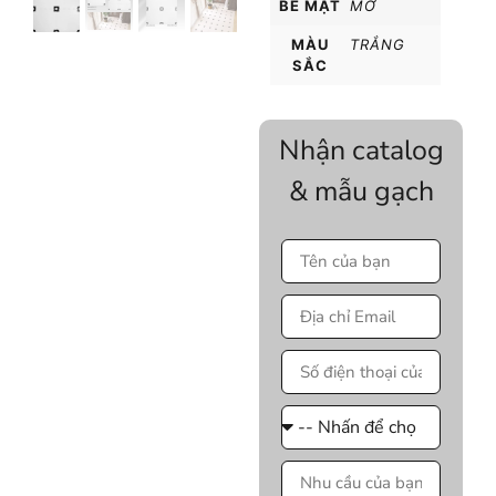
BỀ MẶT
MỜ
MÀU
TRẮNG
SẮC
Nhận catalog
& mẫu gạch