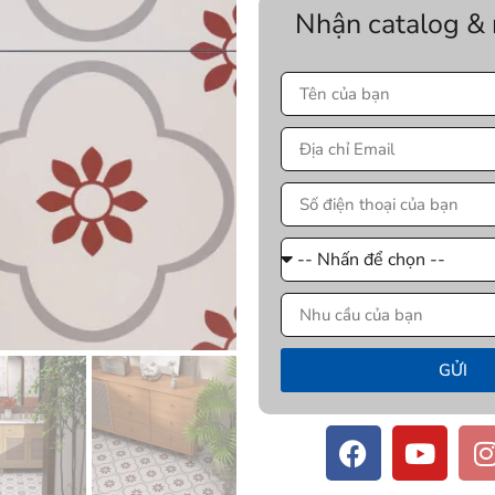
Nhận catalog &
GỬI