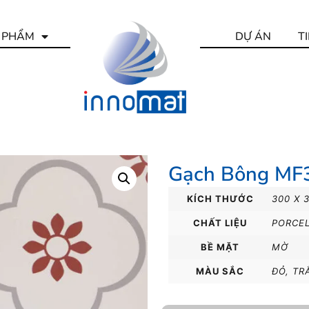
 PHẨM
DỰ ÁN
T
Gạch Bông MF
KÍCH THƯỚC
300 X 
CHẤT LIỆU
PORCE
BỀ MẶT
MỜ
MÀU SẮC
ĐỎ
,
TR