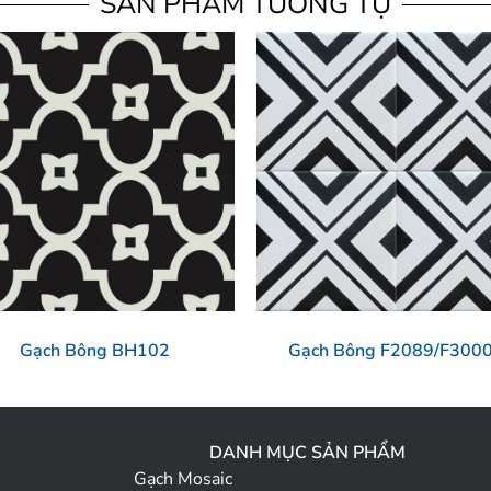
SẢN PHẨM TƯƠNG TỰ
Gạch Bông BH102
Gạch Bông F2089/F300
DANH MỤC SẢN PHẨM
Gạch Mosaic