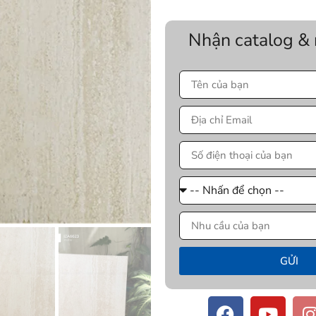
Nhận catalog &
GỬI