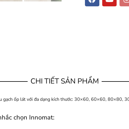
CHI TIẾT SẢN PHẨM
mẫu gạch ốp lát với đa dạng kích thước: 30×60, 60×60, 80×80
nhắc chọn Innomat: