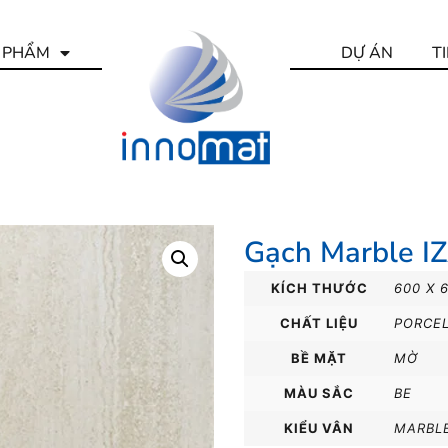
 PHẨM
DỰ ÁN
T
Gạch Marble I
KÍCH THƯỚC
600 X 
CHẤT LIỆU
PORCE
BỀ MẶT
MỜ
MÀU SẮC
BE
KIỂU VÂN
MARBL