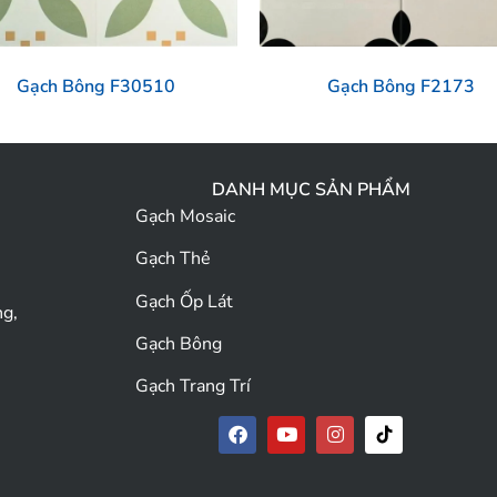
Gạch Bông F30510
Gạch Bông F2173
DANH MỤC SẢN PHẨM
Gạch Mosaic
Gạch Thẻ
Gạch Ốp Lát
ng,
Gạch Bông
Gạch Trang Trí