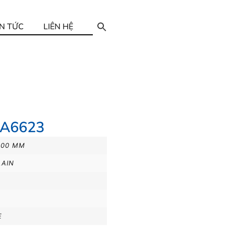
IN TỨC
LIÊN HỆ
ZA6623
600 MM
LAIN
E