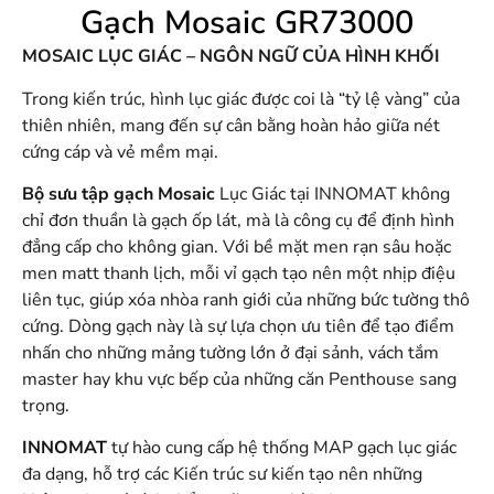
Gạch Mosaic GR73000
MOSAIC LỤC GIÁC – NGÔN NGỮ CỦA HÌNH KHỐI
Trong kiến trúc, hình lục giác được coi là “tỷ lệ vàng” của
thiên nhiên, mang đến sự cân bằng hoàn hảo giữa nét
cứng cáp và vẻ mềm mại.
Bộ sưu tập gạch Mosaic
Lục Giác tại INNOMAT không
chỉ đơn thuần là gạch ốp lát, mà là công cụ để định hình
đẳng cấp cho không gian. Với bề mặt men rạn sâu hoặc
men matt thanh lịch, mỗi vỉ gạch tạo nên một nhịp điệu
liên tục, giúp xóa nhòa ranh giới của những bức tường thô
cứng. Dòng gạch này là sự lựa chọn ưu tiên để tạo điểm
nhấn cho những mảng tường lớn ở đại sảnh, vách tắm
master hay khu vực bếp của những căn Penthouse sang
trọng.
INNOMAT
tự hào cung cấp hệ thống MAP gạch lục giác
đa dạng, hỗ trợ các Kiến trúc sư kiến tạo nên những