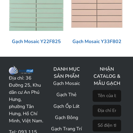
Gạch Mosaic Y22F825
Gạch Mosaic Y33F802
DANH MỤC
NHẬN
SẢN PHẨM
CATALOG &
Địa chỉ:
36
Gạch Mosaic
MẪU GẠCH
Đường 25, Khu
dân cư An Phú
Gạch Thẻ
Hưng,
Gạch Ốp Lát
phường Tân
Hưng, Hồ Chí
Gạch Bông
Minh, Việt Nam.
Gạch Trang Trí
Tel: 093 115