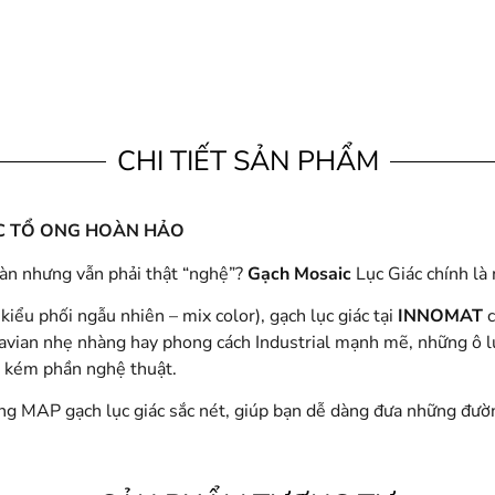
CHI TIẾT SẢN PHẨM
ÚC TỔ ONG HOÀN HẢO
oàn nhưng vẫn phải thật “nghệ”?
Gạch Mosaic
Lục Giác chính là
iểu phối ngẫu nhiên – mix color), gạch lục giác tại
INNOMAT
c
vian nhẹ nhàng hay phong cách Industrial mạnh mẽ, những ô lụ
g kém phần nghệ thuật.
g MAP gạch lục giác sắc nét, giúp bạn dễ dàng đưa những đườn