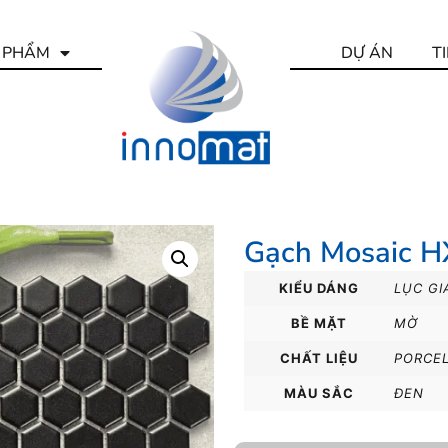
 PHẨM
DỰ ÁN
T
Gạch Mosaic 
KIỂU DÁNG
LỤC GI
BỀ MẶT
MỜ
CHẤT LIỆU
PORCE
MÀU SẮC
ĐEN