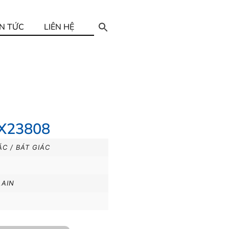
IN TỨC
LIÊN HỆ
HX23808
ÁC / BÁT GIÁC
LAIN