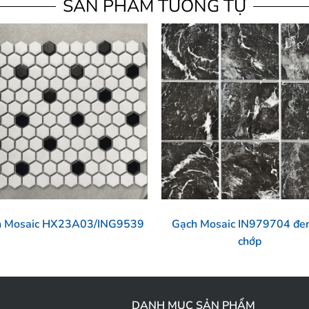
SẢN PHẨM TƯƠNG TỰ
h Mosaic HX23A03/ING9539
Gạch Mosaic IN979704 đen
chớp
DANH MỤC SẢN PHẨM