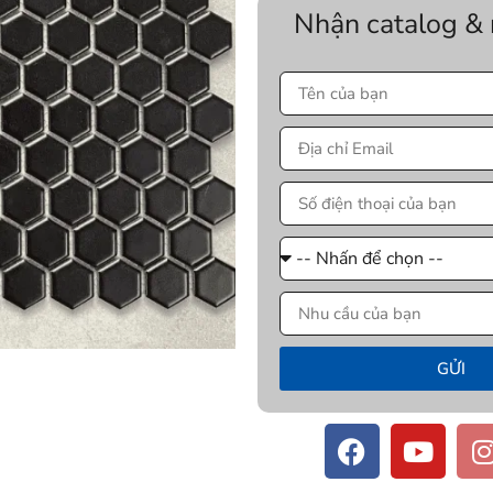
Nhận catalog &
GỬI