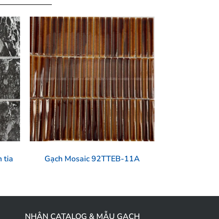
 tia
Gạch Mosaic 92TTEB-11A
NHẬN CATALOG & MẪU GẠCH