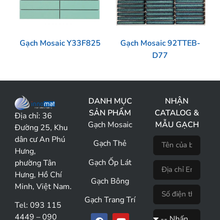
Gạch Mosaic Y33F825
Gạch Mosaic 92TTEB-
D77
DANH MỤC
NHẬN
SẢN PHẨM
CATALOG &
Địa chỉ:
36
Gạch Mosaic
MẪU GẠCH
Đường 25, Khu
dân cư An Phú
Gạch Thẻ
Hưng,
Gạch Ốp Lát
phường Tân
Hưng, Hồ Chí
Gạch Bông
Minh, Việt Nam.
Gạch Trang Trí
Tel: 093 115
4449 – 090