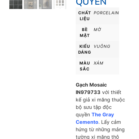
QUYỀN
CHẤT
PORCELAIN
LIỆU
BỀ
MỜ
MẶT
KIỂU
VUÔNG
DÁNG
MÀU
XÁM
SẮC
Gạch Mosaic
IN979733
với thiết
kế giả xi măng thuộc
bộ sưu tập độc
quyền
The Gray
Cemento
.
Lấy cảm
hứng từ những mảng
tường xi măng thô