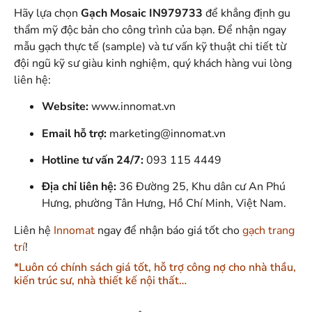
Hãy lựa chọn
Gạch Mosaic IN979733
để khẳng định gu
thẩm mỹ độc bản cho công trình của bạn
. Để nhận ngay
mẫu gạch thực tế (sample) và tư vấn kỹ thuật chi tiết từ
đội ngũ kỹ sư giàu kinh nghiệm, quý khách hàng vui lòng
liên hệ
:
Website:
www.innomat.vn
Email hỗ trợ:
marketing@innomat.vn
Hotline tư vấn 24/7:
093 115 4449
Địa chỉ liên hệ:
36 Đường 25, Khu dân cư An Phú
Hưng, phường Tân Hưng, Hồ Chí Minh, Việt Nam.
Liên hệ
Innomat
ngay để nhận báo giá tốt cho
gạch trang
trí
!
*Luôn có chính sách giá tốt, hỗ trợ công nợ cho nhà thầu,
kiến trúc sư, nhà thiết kế nội thất…