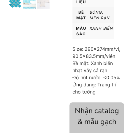
LIỆU
BỀ
BÓNG
,
MẶT
MEN RẠN
MÀU
XANH BIỂN
SẮC
Size: 290x274mm/vỉ,
90.5×83.5mm/viên
Bề mặt: Xanh biển
nhạt vảy cá rạn
Độ hút nước: <0.05%
Ứng dụng: Trang trí
cho tường
Nhận catalog
& mẫu gạch