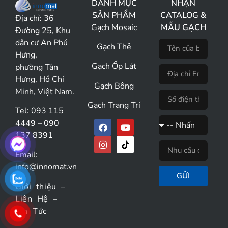
DANH MỤC
NHẬN
SẢN PHẨM
CATALOG &
Địa chỉ:
36
Gạch Mosaic
MẪU GẠCH
Đường 25, Khu
dân cư An Phú
Gạch Thẻ
Hưng,
Gạch Ốp Lát
phường Tân
Hưng, Hồ Chí
Gạch Bông
Minh, Việt Nam.
Gạch Trang Trí
Tel: 093 115
4449 – 090
137 8391
Email:
info@innomat.vn
GỬI
Giới thiệu
–
Liên Hệ
–
Tin Tức