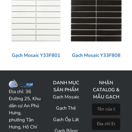
Gạch Mosaic Y33F801
Gạch Mosaic Y33F808
DANH MỤC
NHẬN
SẢN PHẨM
CATALOG &
Địa chỉ:
36
Gạch Mosaic
MẪU GẠCH
Đường 25, Khu
dân cư An Phú
Gạch Thẻ
Hưng,
Gạch Ốp Lát
phường Tân
Hưng, Hồ Chí
Gạch Bông