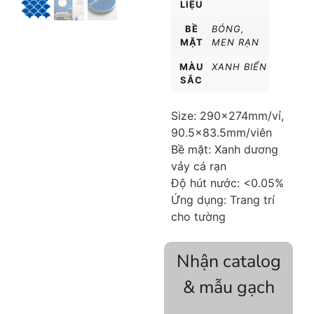
LIỆU
BỀ
BÓNG
,
MẶT
MEN RẠN
MÀU
XANH BIỂN
SẮC
Size: 290x274mm/vỉ,
90.5×83.5mm/viên
Bề mặt: Xanh dương
vảy cá rạn
Độ hút nước: <0.05%
Ứng dụng: Trang trí
cho tường
Nhận catalog
& mẫu gạch