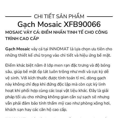
CHI TIẾT SẢN PHẨM
Gạch Mosaic XFB90066
MOSAIC VẢY CÁ: ĐIỂM NHẤN TINH TẾ CHO CÔNG
TRÌNH CAO CẤP
Gạch Mosaic
vảy cá tại INNOMAT là lựa chọn ưu tiên cho
những thiết kế chú trọng vào chi tiết và hiệu ứng bề mặt.
Điểm khác biệt nằm ở lớp men rạn đặc trưng và độ bóng
sâu, giúp bề mặt ốp lát luôn trông như mới và cực kỳ dễ
vệ sinh. Với kích thước được tính toán tỉ mỉ, dòng gạch
này không chỉ đẹp khi đứng độc lập mà còn cực kỳ linh
hoạt khi phối hợp cùng các loại vật liệu khác. Đây là giải
pháp tối ưu cho những không gian cần sự sạch sẽ nhưng
vẫn phải đảm bảo tính thẩm mỹ cao như phòng xông hơi,
khách sạn hay các căn hộ cao cấp.