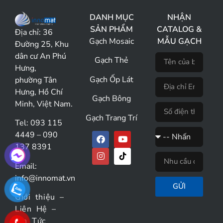
DANH MỤC
NHẬN
SẢN PHẨM
CATALOG &
Địa chỉ:
36
Gạch Mosaic
MẪU GẠCH
Đường 25, Khu
dân cư An Phú
Gạch Thẻ
Hưng,
Gạch Ốp Lát
phường Tân
Hưng, Hồ Chí
Gạch Bông
Minh, Việt Nam.
Gạch Trang Trí
Tel: 093 115
4449 – 090
137 8391
Email:
info@innomat.vn
GỬI
Giới thiệu
–
Liên Hệ
–
Tin Tức