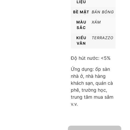
LIỆU
BỀ MẶT
BÁN BÓNG
MÀU
XÁM
SẮC
KIỂU
TERRAZZO
VÂN
Độ hút nước: <5%
Ứng dụng: ốp sàn
nhà ở, nhà hàng
khách sạn, quán cà
phê, trường học,
trung tâm mua sắm
v.v.