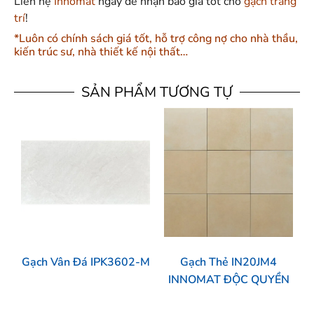
Liên hệ
Innomat
ngay để nhận báo giá tốt cho
gạch trang
trí
!
*Luôn có chính sách giá tốt, hỗ trợ công nợ cho nhà thầu,
kiến trúc sư, nhà thiết kế nội thất…
SẢN PHẨM TƯƠNG TỰ
Gạch Vân Đá IPK3602-M
Gạch Thẻ IN20JM4
INNOMAT ĐỘC QUYỀN