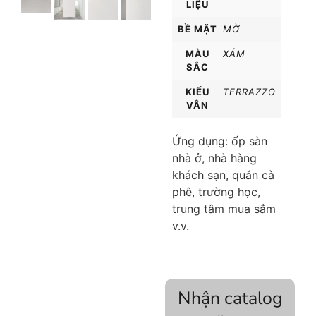
LIỆU
BỀ MẶT
MỜ
MÀU
XÁM
SẮC
KIỂU
TERRAZZO
VÂN
Ứng dụng: ốp sàn
nhà ở, nhà hàng
khách sạn, quán cà
phê, trường học,
trung tâm mua sắm
v.v.
Nhận catalog