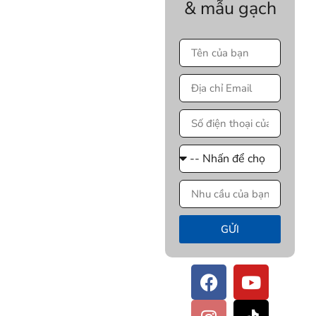
& mẫu gạch
GỬI