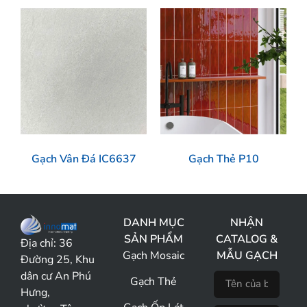
Gạch Vân Đá IC6637
Gạch Thẻ P10
DANH MỤC
NHẬN
SẢN PHẨM
CATALOG &
Địa chỉ:
36
Gạch Mosaic
MẪU GẠCH
Đường 25, Khu
dân cư An Phú
Gạch Thẻ
Hưng,