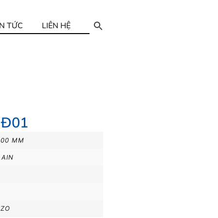
IN TỨC
LIÊN HỆ
IĐ01
600 MM
LAIN
ZZO