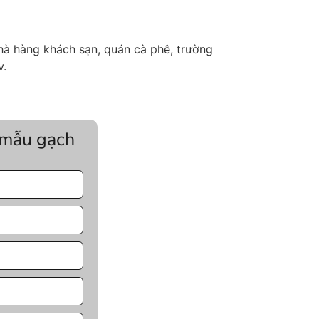
hà hàng khách sạn, quán cà phê, trường
v.
 mẫu gạch