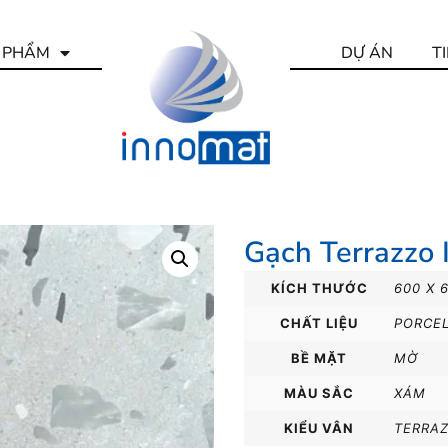
 PHẨM
DỰ ÁN
T
Gạch Terrazzo 
KÍCH THƯỚC
600 X 
CHẤT LIỆU
PORCE
BỀ MẶT
MỜ
MÀU SẮC
XÁM
KIỂU VÂN
TERRA