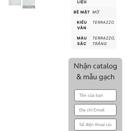
LIỆU
BỀ MẶT
MỜ
KIỂU
TERRAZZO
VÂN
MÀU
TERRAZZO
,
SẮC
TRẮNG
Nhận catalog
& mẫu gạch