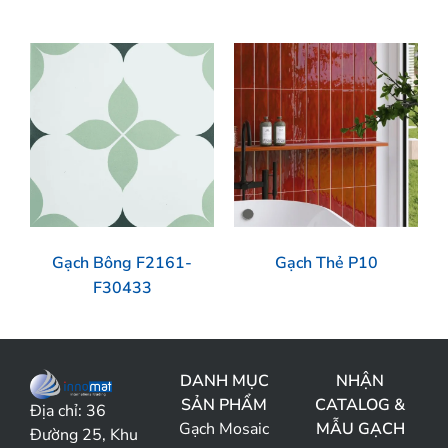
Gạch Bông F2161-
Gạch Thẻ P10
F30433
DANH MỤC
NHẬN
SẢN PHẨM
CATALOG &
Địa chỉ:
36
Gạch Mosaic
MẪU GẠCH
Đường 25, Khu