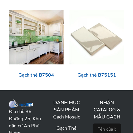
Gạch thẻ B7504
Gạch thẻ B75151
DANH MỤC
NHẬN
SẢN PHẨM
CATALOG &
Địa chỉ:
36
Gạch Mosaic
MẪU GẠCH
Đường 25, Khu
dân cư An Phú
Gạch Thẻ
Hưng,