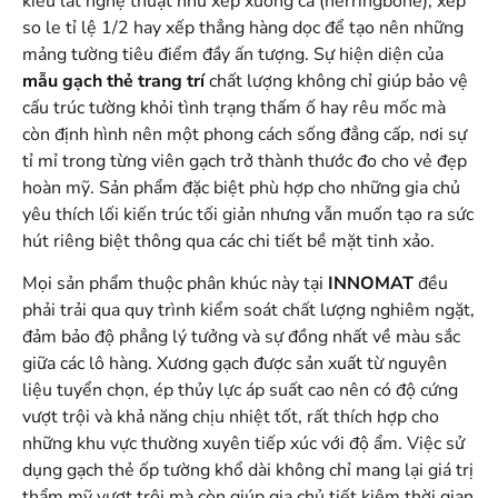
kiểu lát nghệ thuật như xếp xương cá (herringbone), xếp
so le tỉ lệ 1/2 hay xếp thẳng hàng dọc để tạo nên những
mảng tường tiêu điểm đầy ấn tượng. Sự hiện diện của
mẫu gạch thẻ trang trí
chất lượng không chỉ giúp bảo vệ
cấu trúc tường khỏi tình trạng thấm ố hay rêu mốc mà
còn định hình nên một phong cách sống đẳng cấp, nơi sự
tỉ mỉ trong từng viên gạch trở thành thước đo cho vẻ đẹp
hoàn mỹ. Sản phẩm đặc biệt phù hợp cho những gia chủ
yêu thích lối kiến trúc tối giản nhưng vẫn muốn tạo ra sức
hút riêng biệt thông qua các chi tiết bề mặt tinh xảo.
Mọi sản phẩm thuộc phân khúc này tại
INNOMAT
đều
phải trải qua quy trình kiểm soát chất lượng nghiêm ngặt,
đảm bảo độ phẳng lý tưởng và sự đồng nhất về màu sắc
giữa các lô hàng. Xương gạch được sản xuất từ nguyên
liệu tuyển chọn, ép thủy lực áp suất cao nên có độ cứng
vượt trội và khả năng chịu nhiệt tốt, rất thích hợp cho
những khu vực thường xuyên tiếp xúc với độ ẩm. Việc sử
dụng gạch thẻ ốp tường khổ dài không chỉ mang lại giá trị
thẩm mỹ vượt trội mà còn giúp gia chủ tiết kiệm thời gian