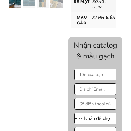
BỀ MẶT
BÓNG
,
GỢN
MÀU
XANH BIỂN
SẮC
Nhận catalog
& mẫu gạch