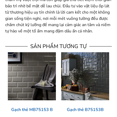
bảo trì nhờ bề mặt dễ lau chùi. Đầu tư vào vật liệu ốp lát
từ thương hiệu uy tín chính là lời cam kết cho một không
gian sống tiện nghi, nơi mỗi mét vuông tường đều được
chăm chút kỹ lưỡng để mang lại cảm giác an tâm và niềm
tự hào về một tổ ấm mang đậm dấu ấn cá nhân.
SẢN PHẨM TƯƠNG TỰ
Gạch thẻ MB75153 B
Gạch thẻ B75153B