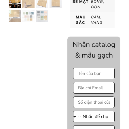
BỀ MẶT
BÓNG
,
GỢN
MÀU
CAM
,
SẮC
VÀNG
Nhận catalog
& mẫu gạch