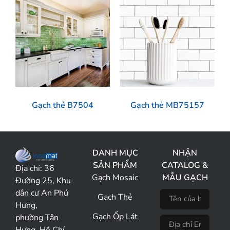
Gạch thẻ B7504
Gạch thẻ MB75157
DANH MỤC
NHẬN
SẢN PHẨM
CATALOG &
Địa chỉ:
36
Gạch Mosaic
MẪU GẠCH
Đường 25, Khu
dân cư An Phú
Gạch Thẻ
Hưng,
Gạch Ốp Lát
phường Tân
Hưng, Hồ Chí