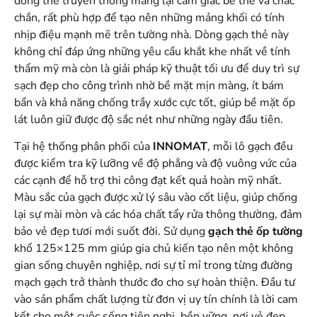
dòng thẻ truyền thống mang lại cảm giác bề thế và chắc
chắn, rất phù hợp để tạo nên những mảng khối có tính
nhịp điệu mạnh mẽ trên tường nhà. Dòng gạch thẻ này
không chỉ đáp ứng những yêu cầu khắt khe nhất về tính
thẩm mỹ mà còn là giải pháp kỹ thuật tối ưu để duy trì sự
sạch đẹp cho công trình nhờ bề mặt mịn màng, ít bám
bẩn và khả năng chống trầy xước cực tốt, giúp bề mặt ốp
lát luôn giữ được độ sắc nét như những ngày đầu tiên.
Tại hệ thống phân phối của
INNOMAT
, mỗi lô gạch đều
được kiểm tra kỹ lưỡng về độ phẳng và độ vuông vức của
các cạnh để hỗ trợ thi công đạt kết quả hoàn mỹ nhất.
Màu sắc của gạch được xử lý sâu vào cốt liệu, giúp chống
lại sự mài mòn và các hóa chất tẩy rửa thông thường, đảm
bảo vẻ đẹp tươi mới suốt đời. Sử dụng
gạch thẻ ốp tường
khổ 125×125 mm giúp gia chủ kiến tạo nên một không
gian sống chuyên nghiệp, nơi sự tỉ mỉ trong từng đường
mạch gạch trở thành thước đo cho sự hoàn thiện. Đầu tư
vào sản phẩm chất lượng từ đơn vị uy tín chính là lời cam
kết cho một cuộc sống tiện nghi, bền vững, nơi vẻ đẹp