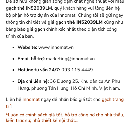
Để sở hữu không gian sống đậm chất nghệ thuật với mẫu
gạch
thẻ IN52039LM
, quý khách hàng vui lòng liên hệ
bộ phận hỗ trợ dự án của Innomat
. Chúng tôi sẽ gửi ngay
thông tin chi tiết về
giá gạch
thẻ IN52039LM
cũng như
bảng
báo giá gạch
chính xác nhất theo diện tích công
trình của bạn
.
Website:
www.innomat.vn
Email hỗ trợ:
marketing@innomat.vn
Hotline tư vấn 24/7:
093 115 4449
Địa chỉ liên hệ:
36 Đường 25, Khu dân cư An Phú
Hưng, phường Tân Hưng, Hồ Chí Minh, Việt Nam.
Liên hệ
Innomat
ngay để nhận báo giá tốt cho
gạch trang
trí
!
*Luôn có chính sách giá tốt, hỗ trợ công nợ cho nhà thầu,
kiến trúc sư, nhà thiết kế nội thất…