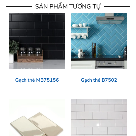
SẢN PHẨM TƯƠNG TỰ
Gạch thẻ MB75156
Gạch thẻ B7502