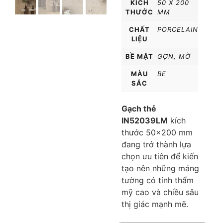
KÍCH
50 X 200
THƯỚC
MM
CHẤT
PORCELAIN
LIỆU
BỀ MẶT
GỢN
,
MỜ
MÀU
BE
SẮC
Gạch thẻ
IN52039LM
kích
thước 50×200 mm
đang trở thành lựa
chọn ưu tiên để kiến
tạo nên những mảng
tường có tính thẩm
mỹ cao và chiều sâu
thị giác mạnh mẽ.