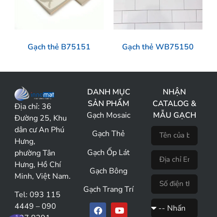
Gạch thẻ B75151
Gạch thẻ WB75150
DANH MỤC
NHẬN
SẢN PHẨM
CATALOG &
Địa chỉ:
36
Gạch Mosaic
MẪU GẠCH
Đường 25, Khu
dân cư An Phú
Gạch Thẻ
Hưng,
Gạch Ốp Lát
phường Tân
Hưng, Hồ Chí
Gạch Bông
Minh, Việt Nam.
Gạch Trang Trí
Tel: 093 115
4449 – 090