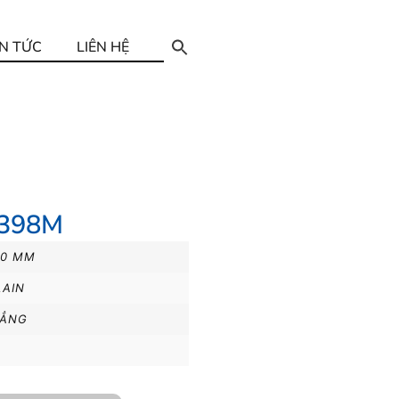
IN TỨC
LIÊN HỆ
5398M
00 MM
LAIN
ẲNG