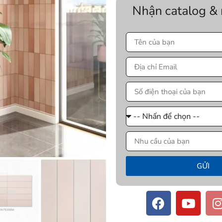
Nhận catalog &
GỬI