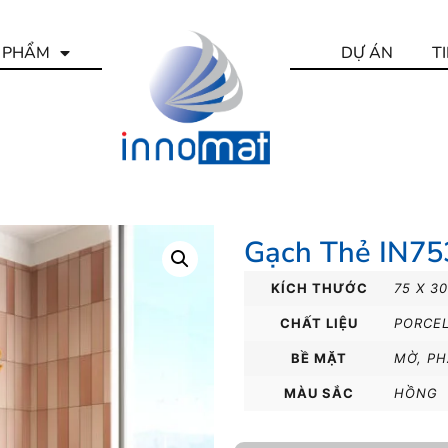
 PHẨM
DỰ ÁN
T
Gạch Thẻ IN7
KÍCH THƯỚC
75 X 3
CHẤT LIỆU
PORCE
BỀ MẶT
MỜ
,
PH
MÀU SẮC
HỒNG