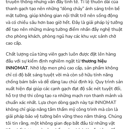
truyền thống nhưng vẫn đầy tinh tế. Tỉ lệ thuôn dài của
thanh gạch tạo nên những “dòng chảy” ánh sáng trên bề
mặt tường, giúp không gian nội thất trở nên sống động
và có chiều sâu hơn bao giờ hết. Đây là giải pháp lý tưởng
để tạo nên những mảng tường điểm nhấn đầy nghệ thuật
cho phòng khách, phòng ngủ hay các khu vực sảnh chờ
cao cấp.
Chất lượng của từng viên gạch luôn được đặt lên hàng
đầu với sự kiểm định nghiêm ngặt từ
thương hiệu
INNOMAT
. Nhờ lớp men phủ cao cấp, sản phẩm không
chỉ có độ bắt sáng tuyệt vời mà còn sở hữu tính năng
chống bám bẩn và dễ dàng lau chùi định kỳ. Quy trình sản
xuất hiện đại giúp các cạnh gạch đạt độ sắc nét tuyệt đối,
hỗ trợ thợ thi công tạo ra những mạch ron thanh mảnh và
chuẩn xác nhất. Lựa chọn dòng gạch này tại INNOMAT
không chỉ giúp nâng tầm thẩm mỹ công trình mà còn là
giải pháp bảo vệ tường bền vững theo năm tháng. Chúng
tôi tin rằng, một không gian đẹp bắt đầu từ những vật