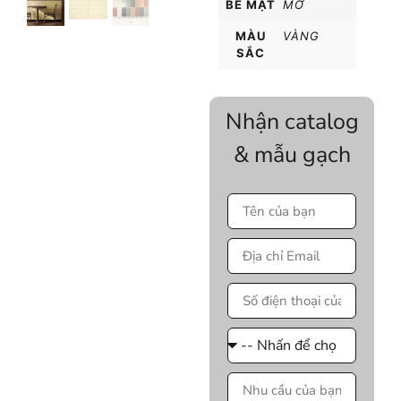
BỀ MẶT
MỜ
MÀU
VÀNG
SẮC
Nhận catalog
& mẫu gạch