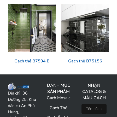
Gạch thẻ B7504 B
Gạch thẻ B75156
DANH MỤC
NHẬN
SẢN PHẨM
CATALOG &
Địa chỉ:
36
Gạch Mosaic
MẪU GẠCH
Đường 25, Khu
dân cư An Phú
Gạch Thẻ
Hưng,