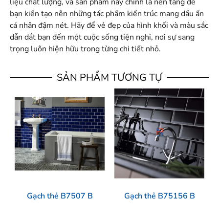
liệu chất lượng, và sản phẩm này chính là nền tảng để
bạn kiến tạo nên những tác phẩm kiến trúc mang dấu ấn
cá nhân đậm nét. Hãy để vẻ đẹp của hình khối và màu sắc
dẫn dắt bạn đến một cuộc sống tiện nghi, nơi sự sang
trọng luôn hiện hữu trong từng chi tiết nhỏ.
SẢN PHẨM TƯƠNG TỰ
Gạch thẻ B7507 B
Gạch thẻ B75156 B