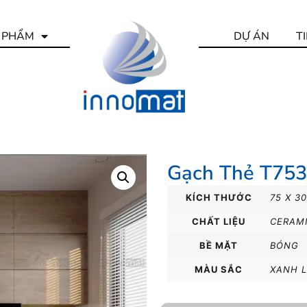
 PHẨM
DỰ ÁN
T
Gạch Thẻ T75
KÍCH THƯỚC
75 X 3
CHẤT LIỆU
CERAM
BỀ MẶT
BÓNG
MÀU SẮC
XANH 