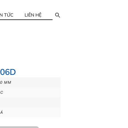
IN TỨC
LIÊN HỆ
306D
00 MM
IC
LÁ