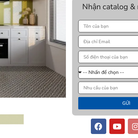
Nhận catalog &
GỬI