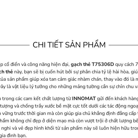
CHI TIẾT SẢN PHẨM
p cổ điển và công năng hiện đại,
gạch thẻ T75306D
quy cách 
ch thẻ
này, bạn sẽ bị cuốn hút bởi sự phân chia tỷ lệ hài hòa, g
g của sản phẩm giúp xóa tan cảm giác nhàm chán, thay vào đó là
ây là vật liệu lý tưởng cho những mảng tường cần sự chỉn chu 
 trong các cam kết chất lượng từ
INNOMAT
gửi đến khách hàng
tượng và chống trầy xước bề mặt cực tốt dưới các tác động ngoại
ững trước thời gian mà còn giúp gia chủ khẳng định đẳng cấp th
hẩm không chỉ đẹp ở diện mạo mà còn vượt trội ở chất lượng bên
 nghi và vẻ đẹp hình khối từ sản phẩm này sẽ luôn hiện hữu tro
gia đình bạn.