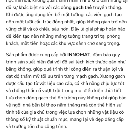
học hài hòa, không quá thanh mảnh như khổ dài nhưng lại
đủ sự khác biệt so với các dòng
gạch thẻ
truyền thống.
Khi được ứng dụng lên bề mặt tường, các viên gạch tạo
nên một lưới cấu trúc đồng nhất, giúp không gian trở nên
vững chãi và có chiều sâu hơn. Đây là giải pháp hoàn hảo
để kiến tạo nên những mảng tường trang trí tại phòng
khách, mặt tiền hoặc các khu vực sảnh chờ sang trọng.
Sản phẩm được cung cấp bởi
INNOMAT
, đảm bảo quy
trình sản xuất hiện đại với độ sai lệch kích thước gần như
bằng không, giúp quá trình thi công diễn ra thuận lợi và
đạt độ thẩm mỹ tối ưu trên từng mạch gạch. Xương gạch
được cấu tạo từ vật liệu cao cấp, có khả năng chịu lực tốt
và chống thấm ố vượt trội trong mọi điều kiện thời tiết.
Lựa chọn dòng gạch thẻ ốp tường này không chỉ giúp bảo
vệ ngôi nhà bền bỉ theo năm tháng mà còn thể hiện sự
tinh tế của gia chủ trong việc lựa chọn những vật liệu có
thông số kỹ thuật chuẩn mực, mang lại vẻ đẹp đẳng cấp
và trường tồn cho công trình.