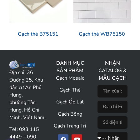
Gạch thẻ B75151
Gạch thẻ WB75150
DANH MỤC
NHẬN
SẢN PHẨM
CATALOG &
Địa chỉ:
36
Gạch Mosaic
MẪU GẠCH
Đường 25, Khu
dân cư An Phú
Gạch Thẻ
Hưng,
Gạch Ốp Lát
phường Tân
Hưng, Hồ Chí
Gạch Bông
Minh, Việt Nam.
Gạch Trang Trí
Tel: 093 115
4449 – 090