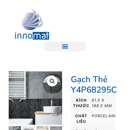
Gạch Thẻ
Y4P68295C
KÍCH
61.5 X
THƯỚC
188.5 MM
CHẤT
PORCELAIN
LIỆU