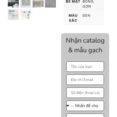
BỀ MẶT
BÓNG
,
GỢN
MÀU
ĐEN
SẮC
Nhận catalog
& mẫu gạch