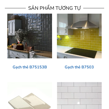
SẢN PHẨM TƯƠNG TỰ
Gạch thẻ B75153B
Gạch thẻ B7503