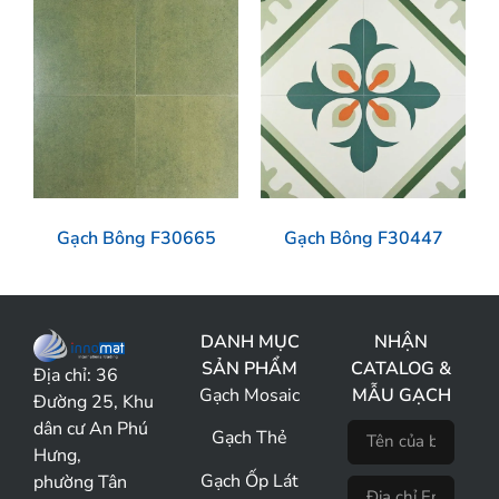
Gạch Bông F30665
Gạch Bông F30447
DANH MỤC
NHẬN
SẢN PHẨM
CATALOG &
Địa chỉ:
36
Gạch Mosaic
MẪU GẠCH
Đường 25, Khu
dân cư An Phú
Gạch Thẻ
Hưng,
Gạch Ốp Lát
phường Tân