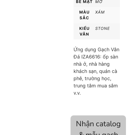
BỀ MẶT
MỜ
MÀU
XÁM
SẮC
KIỂU
STONE
VÂN
Ứng dụng Gạch Vân
Đá IZA6616: ốp sàn
nhà ở, nhà hàng
khách sạn, quán cà
phê, trường học,
trung tâm mua sắm
v.v.
Nhận catalog
& mẫu gạch