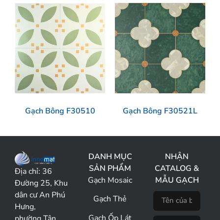
Gạch Bông F30510
Gạch Bông F30521L
DANH MỤC
NHẬN
SẢN PHẨM
CATALOG &
Địa chỉ:
36
Gạch Mosaic
MẪU GẠCH
Đường 25, Khu
dân cư An Phú
Gạch Thẻ
Hưng,
Gạch Ốp Lát
phường Tân