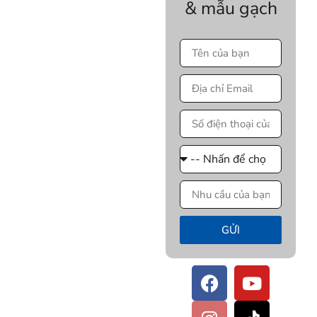
& mẫu gạch
GỬI