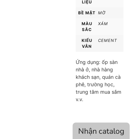
LIỆU
BỀ MẶT
MỜ
MÀU
XÁM
SẮC
KIỂU
CEMENT
VÂN
Ứng dụng: ốp sàn
nhà ở, nhà hàng
khách sạn, quán cà
phê, trường học,
trung tâm mua sắm
v.v.
Nhận catalog