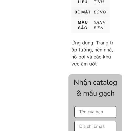
LIỆU
TINH
BỀ MẶT
BÓNG
MÀU
XANH
SẮC
BIỂN
Ứng dụng: Trang trí
ốp tường, nền nhà,
hồ bơi và các khu
vực ẩm ướt
Nhận catalog
& mẫu gạch