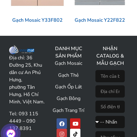
Gạch Mosaic Y33F802
Gạch Mosaic Y22F822
DANH MỤC
NHẬN
SẢN PHẨM
CATALOG &
Địa chỉ:
36
Gạch Mosaic
MẪU GẠCH
Đường 25, Khu
dân cư An Phú
Gạch Thẻ
Hưng,
Gạch Ốp Lát
phường Tân
Hưng, Hồ Chí
Gạch Bông
Minh, Việt Nam.
Gạch Trang Trí
Tel: 093 115
4449 – 090
137 8391