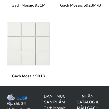
Gạch Mosaic 931M
Gạch Mosaic S923M-B
Gạch Mosaic 901R
DANH MỤC
NHẬN
SẢN PHẨM
CATALOG &
Địa chỉ:
36
Gạch Mosaic
MẪU GẠCH