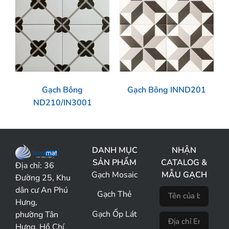
Gạch Bông
Gạch Bông INND201
ND210/IN3001
DANH MỤC
NHẬN
SẢN PHẨM
CATALOG &
Địa chỉ:
36
Gạch Mosaic
MẪU GẠCH
Đường 25, Khu
dân cư An Phú
Gạch Thẻ
Hưng,
Gạch Ốp Lát
phường Tân
Hưng, Hồ Chí