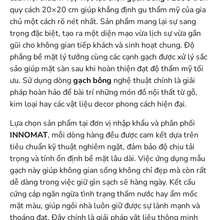
quy cách 20×20 cm giúp khẳng định gu thẩm mỹ của gia
chủ một cách rõ nét nhất. Sản phẩm mang lại sự sang
trọng đặc biệt, tạo ra một diện mạo vừa lịch sự vừa gần
gũi cho không gian tiếp khách và sinh hoạt chung. Độ
phẳng bề mặt lý tưởng cùng các cạnh gạch được xử lý sắc
sảo giúp mặt sàn sau khi hoàn thiện đạt độ thẩm mỹ tối
ưu. Sử dụng dòng
gạch bông
nghệ thuật chính là giải
pháp hoàn hảo để bài trí những món đồ nội thất từ gỗ,
kim loại hay các vật liệu decor phong cách hiện đại.
Lựa chọn sản phẩm tại đơn vị nhập khẩu và phân phối
INNOMAT
, mỗi dòng hàng đều được cam kết dựa trên
tiêu chuẩn kỹ thuật nghiêm ngặt, đảm bảo độ chịu tải
trọng và tính ổn định bề mặt lâu dài. Việc ứng dụng mẫu
gạch này giúp không gian sống không chỉ đẹp mà còn rất
dễ dàng trong việc giữ gìn sạch sẽ hàng ngày. Kết cấu
cứng cáp ngăn ngừa tình trạng thấm nước hay ẩm mốc
mặt màu, giúp ngôi nhà luôn giữ được sự lành mạnh và
thoáng đạt. Đây chính là giải pháp vật liệu thông minh