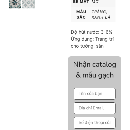
BỀ MẶT
MỜ
MÀU
TRẮNG
,
SẮC
XANH LÁ
Độ hút nước: 3-6%
Ứng dụng: Trang trí
cho tường, sàn
Nhận catalog
& mẫu gạch