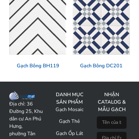
Gạch Bông BH119
Gạch Bông DC201
DANH MỤC
NHẬN
SẢN PHẨM
CATALOG &
Địa chỉ:
36
Gạch Mosaic
MẪU GẠCH
Đường 25, Khu
dân cư An Phú
Gạch Thẻ
Hưng,
Gạch Ốp Lát
phường Tân