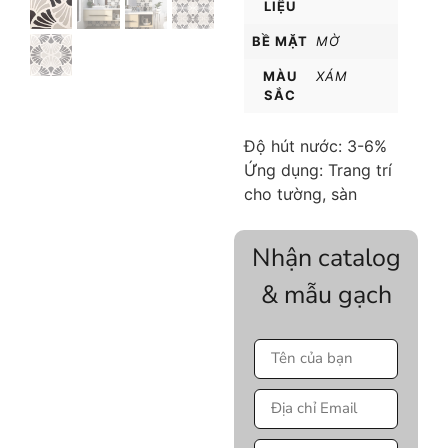
LIỆU
BỀ MẶT
MỜ
MÀU
XÁM
SẮC
Độ hút nước: 3-6%
Ứng dụng: Trang trí
cho tường, sàn
Nhận catalog
& mẫu gạch