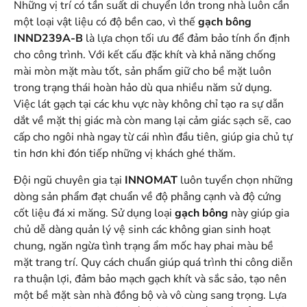
Những vị trí có tần suất di chuyển lớn trong nhà luôn cần
một loại vật liệu có độ bền cao, vì thế
gạch bông
INND239A-B
là lựa chọn tối ưu để đảm bảo tính ổn định
cho công trình. Với kết cấu đặc khít và khả năng chống
mài mòn mặt màu tốt, sản phẩm giữ cho bề mặt luôn
trong trạng thái hoàn hảo dù qua nhiều năm sử dụng.
Việc lát gạch tại các khu vực này không chỉ tạo ra sự dẫn
dắt về mặt thị giác mà còn mang lại cảm giác sạch sẽ, cao
cấp cho ngôi nhà ngay từ cái nhìn đầu tiên, giúp gia chủ tự
tin hơn khi đón tiếp những vị khách ghé thăm.
Đội ngũ chuyên gia tại
INNOMAT
luôn tuyển chọn những
dòng sản phẩm đạt chuẩn về độ phẳng cạnh và độ cứng
cốt liệu đá xi măng. Sử dụng loại
gạch bông
này giúp gia
chủ dễ dàng quản lý vệ sinh các không gian sinh hoạt
chung, ngăn ngừa tình trạng ẩm mốc hay phai màu bề
mặt trang trí. Quy cách chuẩn giúp quá trình thi công diễn
ra thuận lợi, đảm bảo mạch gạch khít và sắc sảo, tạo nên
một bề mặt sàn nhà đồng bộ và vô cùng sang trọng. Lựa